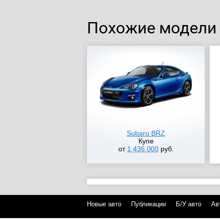
Похожие модели
Subaru BRZ
Купе
от
1 436 000
руб.
Новые авто
Публикации
Б/У авто
Ав