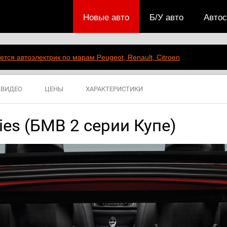
Новые авто
Б/У авто
Авто
ется автоэлектрик по марам Peugeot, Renault, Citroen
ВИДЕО
ЦЕНЫ
ХАРАКТЕРИСТИКИ
es (БМВ 2 серии Купе)