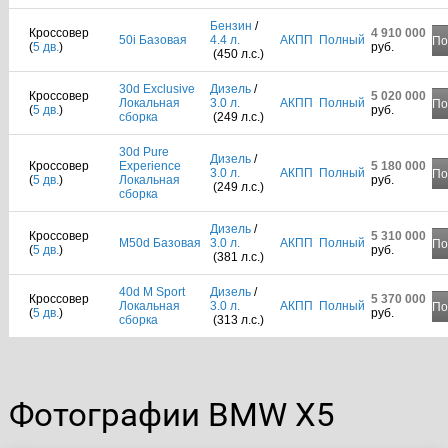
Бензин
/
Кроссовер
4 910 000
50i Базовая
4.4 л.
АКПП
Полный
По
(
5 дв.
)
руб.
(450 л.с.)
30d Exclusive
Дизель
/
Кроссовер
5 020 000
Локальная
3.0 л.
АКПП
Полный
По
(
5 дв.
)
руб.
сборка
(249 л.с.)
30d Pure
Дизель
/
Кроссовер
Experience
5 180 000
3.0 л.
АКПП
Полный
По
(
5 дв.
)
Локальная
руб.
(249 л.с.)
сборка
Дизель
/
Кроссовер
5 310 000
M50d Базовая
3.0 л.
АКПП
Полный
По
(
5 дв.
)
руб.
(381 л.с.)
40d M Sport
Дизель
/
Кроссовер
5 370 000
Локальная
3.0 л.
АКПП
Полный
По
(
5 дв.
)
руб.
сборка
(313 л.с.)
Фотографии BMW X5