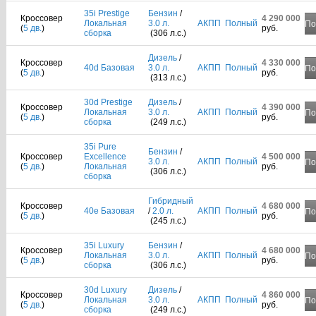
35i Prestige
Бензин
/
Кроссовер
4 290 000
Локальная
3.0 л.
АКПП
Полный
По
(
5 дв.
)
руб.
сборка
(306 л.с.)
Дизель
/
Кроссовер
4 330 000
40d Базовая
3.0 л.
АКПП
Полный
По
(
5 дв.
)
руб.
(313 л.с.)
30d Prestige
Дизель
/
Кроссовер
4 390 000
Локальная
3.0 л.
АКПП
Полный
По
(
5 дв.
)
руб.
сборка
(249 л.с.)
35i Pure
Бензин
/
Кроссовер
Excellence
4 500 000
3.0 л.
АКПП
Полный
По
(
5 дв.
)
Локальная
руб.
(306 л.с.)
сборка
Гибридный
Кроссовер
4 680 000
40e Базовая
/
2.0 л.
АКПП
Полный
По
(
5 дв.
)
руб.
(245 л.с.)
35i Luxury
Бензин
/
Кроссовер
4 680 000
Локальная
3.0 л.
АКПП
Полный
По
(
5 дв.
)
руб.
сборка
(306 л.с.)
30d Luxury
Дизель
/
Кроссовер
4 860 000
Локальная
3.0 л.
АКПП
Полный
По
(
5 дв.
)
руб.
сборка
(249 л.с.)