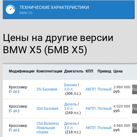
ТЕХНИЧЕСКИЕ ХАРАКТЕРИСТИКИ
BMW X5
Цены на другие версии
BMW X5 (БМВ Х5)
Модификация
Комплектация
Двигатель
КПП
Привод
Цена
Бензин
/
Кроссовер
3 860 000
35i Базовая
3.0 л.
АКПП
Полный
По
(
5 дв.
)
руб.
(306 л.с.)
Дизель
/
Кроссовер
4 020 000
30d Базовая
3.0 л.
АКПП
Полный
По
(
5 дв.
)
руб.
(249 л.с.)
25d Business
Дизель
/
Кроссовер
4 060 000
Локальная
3.0 л.
АКПП
Полный
По
(
5 дв.
)
руб.
сборка
(218 л.с.)