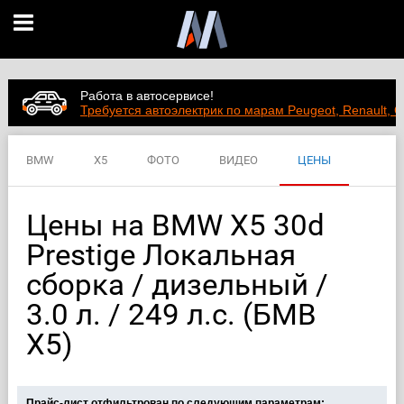
Работа в автосервисе!
Требуется автоэлектрик по марам Peugeot, Renault, C
BMW
X5
ФОТО
ВИДЕО
ЦЕНЫ
ХАРАКТЕРИСТИКИ
Цены на BMW X5 30d
Prestige Локальная
сборка / дизельный /
3.0 л. / 249 л.с. (БМВ
Х5)
Прайс-лист отфильтрован по следующим параметрам: