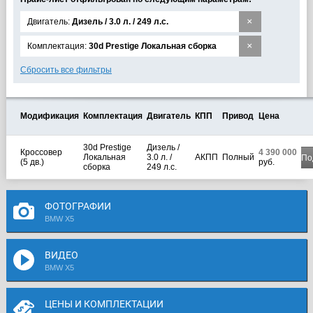
×
Двигатель:
Дизель / 3.0 л. / 249 л.с.
×
Комплектация:
30d Prestige Локальная сборка
Сбросить все фильтры
Модификация
Комплектация
Двигатель
КПП
Привод
Цена
30d Prestige
Дизель /
Кроссовер
4 390 000
Локальная
3.0 л. /
АКПП
Полный
По
(5 дв.)
руб.
сборка
249 л.с.
ФОТОГРАФИИ
BMW X5
ВИДЕО
BMW X5
ЦЕНЫ И КОМПЛЕКТАЦИИ