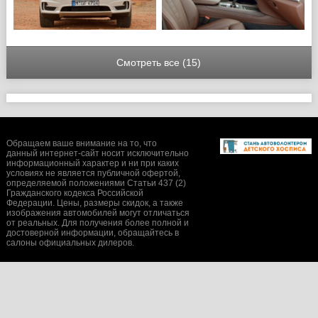
Смотреть все (15)
Обращаем ваше внимание на то, что
данный интернет-сайт носит исключительно
информационный характер и ни при каких
условиях не является публичной офертой,
определяемой положениями Статьи 437 (2)
Гражданского кодекса Российской
Федерации. Цены, размеры скидок, а также
изображения автомобилей могут отличаться
от реальных. Для получения более полной и
достоверной информации, обращайтесь в
салоны официальных дилеров.