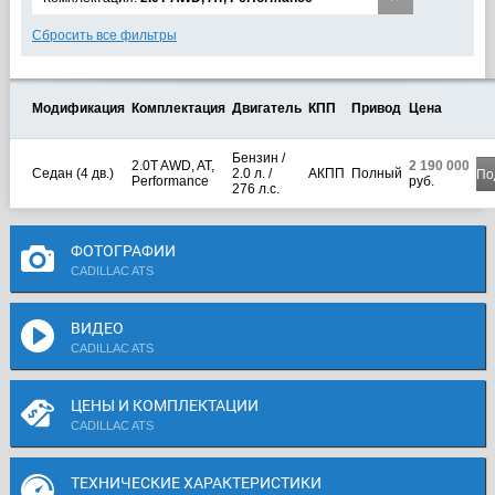
Сбросить все фильтры
Модификация
Комплектация
Двигатель
КПП
Привод
Цена
Бензин /
2.0T AWD, AT,
2 190 000
Седан (4 дв.)
2.0 л. /
АКПП
Полный
По
Performance
руб.
276 л.с.
ФОТОГРАФИИ
CADILLAC ATS
ВИДЕО
CADILLAC ATS
ЦЕНЫ И КОМПЛЕКТАЦИИ
CADILLAC ATS
ТЕХНИЧЕСКИЕ ХАРАКТЕРИСТИКИ