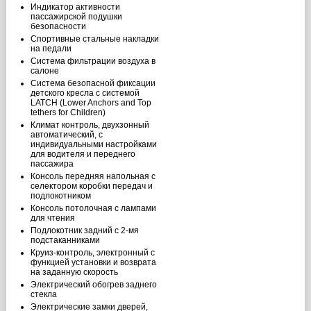
Индикатор активности
пассажирской подушки
безопасности
Спортивные стальные накладки
на педали
Система фильтрации воздуха в
салоне
Система безопасной фиксации
детского кресла c системой
LATCH (Lower Anchors and Top
tethers for Children)
Климат контроль, двухзонный
автоматический, с
индивидуальными настройками
для водителя и переднего
пассажира
Консоль передняя напольная с
селектором коробки передач и
подлокотником
Консоль потолочная с лампами
для чтения
Подлокотник задний с 2-мя
подстаканниками
Круиз-контроль, электронный с
функцией установки и возврата
на заданную скорость
Электрический обогрев заднего
стекла
Электрические замки дверей,