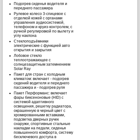
Подогрев сиденья водителя и
переднего пассажира
Рулевое колесо 3-спицевое с
отделкой кожей с органами
управления аудиосистемой,
телефоном и круиз-контролем, с
ручной регулировкой по вылету и
углу наклона
Стеклоподъёмники
электрические с функцией авто
открытия и закрытия
Лобовое стекло
теплоотражающее с
солнцезащитным затемнением
Solar Ray
Пакет для стран с холодным
климатом: включает - подогрев
сидений водителя и переднего
пассажира и - подогрев руля
Пакет Перформанс: включает
фары биксеноновые (HID) с
системой адаптивного
освещения, решетку радиатора,
окрашенную в черный цвет с
хромированными вставками,
подсветка дверных ручек
снаружи, cпортивные стальные
накладки на педали, сиденья
повышенного комфорта, систему
бесключевого доступа в