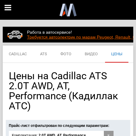
Работа в автосервисе!
Требуется автоэлектрик по марам Peugeot, Renault, C
CADILLAC
ATS
ФОТО
ВИДЕО
ЦЕНЫ
ХАРАКТЕРИСТИКИ
Цены на Cadillac ATS
2.0T AWD, AT,
Performance (Кадиллак
АТС)
Прайс-лист отфильтрован по следующим параметрам:
×
Комплектация:
2.0T AWD, AT, Performance