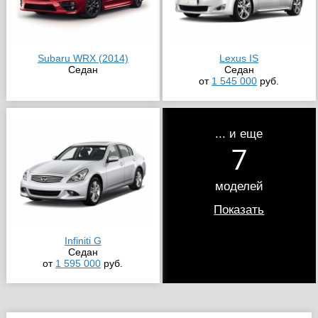
Subaru WRX (2014)
Lexus IS
Седан
Седан
от
1 545 000
руб.
... и еще
7
моделей
Показать
Infiniti G
Седан
от
1 595 000
руб.