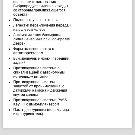
опасности столкновения.
Вибропредупреждение исходит
со стороны приближающегося
объекта)
Подогрев рулевого колеса
Лепестки переключения передач
на рулевом колесе
Автоматическая блокировка
лючка бензобака при блокировке
дверей
Фары головного света с
автокорректором
Буксировочные крюки: передний,
задний
Противоугонная система с
сигнализацией с автономным
источником питания
Противоугонная система с
защитой от проникновения, с
датчиками наклона и движения
внутри салона
Противоугонная система PASS-
Key III+ с иммобилайзером
Пакет для курящих (пепельница
и прикуриватель)