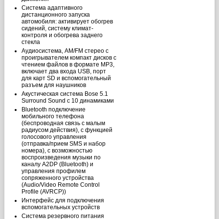
Система адаптивного
дистанционного запуска
автомобиля: активирует обогрев
сидений, систему климат-
контроля и обогрева заднего
стекла
Аудиосистема, AM/FM стерео с
проигрывателем компакт дисков с
чтением файлов в формате MP3,
включает два входа USB, порт
для карт SD и вспомогательный
разъем для наушников
Акустическая система Bose 5.1
Surround Sound с 10 динамиками
Bluetooth подключение
мобильного телефона
(беспроводная связь с малым
радиусом действия), с функцией
голосового управления
(отправка/прием SMS и набор
номера), с возможностью
воспроизведения музыки по
каналу A2DP (Bluetooth) и
управления профилем
сопряженного устройства
(Audio/Video Remote Control
Profile (AVRCP))
Интерфейс для подключения
вспомогательных устройств
Система резервного питания