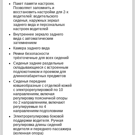
Пакет памяти настроек.
Позволяет запомнить и
восстановить настройки для 2-х
водителей: водительского
сиденья, наружных зеркал
заднего вида и персональных
настроек водителей
Внутреннее зеркало заднего
вида с автоматическим
затемнением
Камера заднего вида
Ремни безопасности
трёхточечные для всех сидений
Сиденья задние раздельные
складывающиеся с встроенным
подлокотником и проемом для
длинногабаритных предметов
Сиденья передние
ковшеобразные с отделкой кожей
с электрорегулировкой по 10
направлениям, включая
регулировку поясничной опоры
по 2 направлениям, включают
регулируемые по 4
направлениям подголовники
Электрорегулировка боковой
поддержки водителя. Ручная
регулировка длины сидений
водителя и переднего пассажира
(коленная опора)