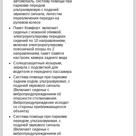
автомобиль, cистему помощи при
парковке передом
ультразвуковую с подачей
звукового сигнала, лепестки
переключения передач на
рулевом колесе
Пакет Комфорт: включает
сиденья с кожаной обивкой,
электрорегулировку передних
сидений по 10 направлениям,
включая электрорегулировку
поясничной опоры по 2
направлениям; пакет памяти
настроек; камера заднего вида
Солнцезащитные козырьки,
зеркала с подсветкой для
водителя и переднего пассажира
Система помощи при парковке
задним ходом, ультразвуковая, с
подачей звукового сигнала
(Включает сиденье с
вибропредупреждением об
опасности столкновения.
Вибропредупреждение исходит
со стороны приближающегося
объекта)
Cистема помощи при парковке
передом, ультразвуковая, с
подачей звукового сигнала
(Включает сиденье с
вибропредупреждением об