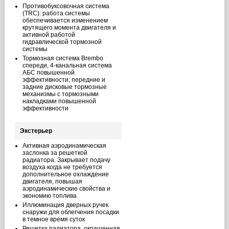
Противобуксовочная система
(TRC): работа системы
обеспечивается изменением
крутящего момента двигателя и
активной работой
гидравлической тормозной
системы
Тормозная система Brembo
спереди, 4-канальная система
АБС повышенной
эффективности; передние и
задние дисковые тормозные
механизмы с тормозными
накладками повышенной
эффективности
Экстерьер
Активная аэродинамическая
заслонка за решеткой
радиатора. Закрывает подачу
воздуха когда не требуется
дополнительное охлаждение
двигателя, повышая
аэродинамические свойства и
экономию топлива
Иллюминация дверных ручек
снаружи для облегчения посадки
в темное время суток
Решетка радиатора, окрашенная