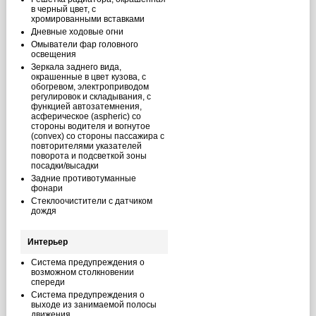
в черный цвет, с
хромированными вставками
Дневные ходовые огни
Омыватели фар головного
освещения
Зеркала заднего вида,
окрашенные в цвет кузова, с
обогревом, электроприводом
регулировок и складывания, с
функцией автозатемнения,
асферическое (aspheric) со
стороны водителя и вогнутое
(convex) со стороны пассажира с
повторителями указателей
поворота и подсветкой зоны
посадки/высадки
Задние противотуманные
фонари
Стеклоочистители c датчиком
дождя
Интерьер
Cистема предупреждения о
возможном столкновении
спереди
Система предупреждения о
выходе из занимаемой полосы
движения