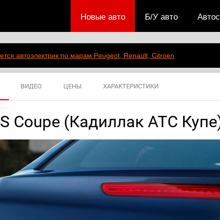
Новые авто
Б/У авто
Авто
ется автоэлектрик по марам Peugeot, Renault, Citroen
ВИДЕО
ЦЕНЫ
ХАРАКТЕРИСТИКИ
TS Coupe (Кадиллак АТС Купе