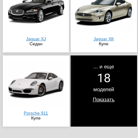
Jaguar XJ
Jaguar XK
Седан
Купе
... и еще
18
моделей
Показать
Porsche 911
Купе