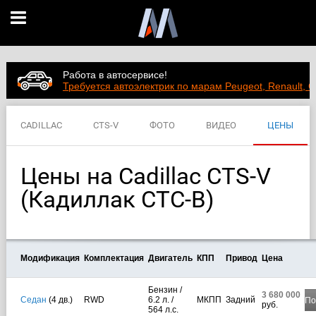
Работа в автосервисе!
Требуется автоэлектрик по марам Peugeot, Renault, C
CADILLAC
CTS-V
ФОТО
ВИДЕО
ЦЕНЫ
ХАРАКТЕРИСТИКИ
Цены на Cadillac CTS-V
(Кадиллак СТС-В)
Модификация
Комплектация
Двигатель
КПП
Привод
Цена
Бензин /
3 680 000
Седан
(4 дв.)
RWD
6.2 л. /
МКПП
Задний
По
руб.
564 л.с.