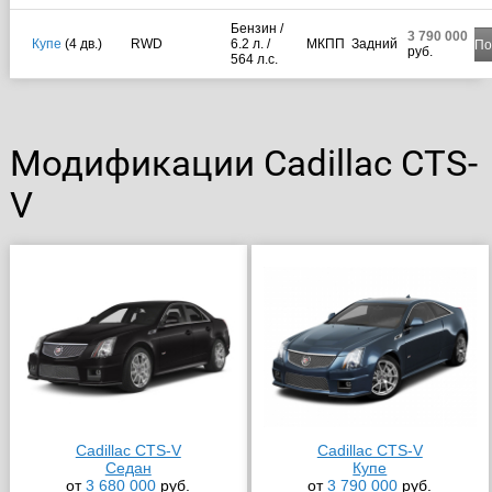
Бензин /
3 790 000
Купе
(4 дв.)
RWD
6.2 л. /
МКПП
Задний
По
руб.
564 л.с.
Модификации Cadillac CTS-
V
Cadillac CTS-V
Cadillac CTS-V
Седан
Купе
от
3 680 000
руб.
от
3 790 000
руб.