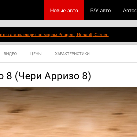
Новые авто
Б/У авто
Авто
ется автоэлектрик по марам Peugeot, Renault, Citroen
ВИДЕО
ЦЕНЫ
ХАРАКТЕРИСТИКИ
o 8 (Чери Арризо 8)