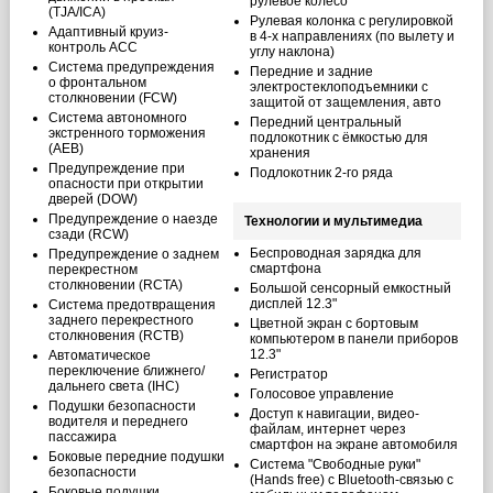
рулевое колесо
(TJA/ICA)
Рулевая колонка с регулировкой
Адаптивный круиз-
в 4-х направлениях (по вылету и
контроль ACC
углу наклона)
Система предупреждения
Передние и задние
о фронтальном
электростеклоподъемники с
столкновении (FCW)
защитой от защемления, авто
Система автономного
Передний центральный
экстренного торможения
подлокотник с ёмкостью для
(AEB)
хранения
Предупреждение при
Подлокотник 2-го ряда
опасности при открытии
дверей (DOW)
Предупреждение о наезде
Технологии и мультимедиа
сзади (RCW)
Беспроводная зарядка для
Предупреждение о заднем
смартфона
перекрестном
столкновении (RCTA)
Большой сенсорный емкостный
дисплей 12.3"
Система предотвращения
заднего перекрестного
Цветной экран с бортовым
столкновения (RCTB)
компьютером в панели приборов
12.3"
Автоматическое
переключение ближнего/
Регистратор
дальнего света (IHC)
Голосовое управление
Подушки безопасности
Доступ к навигации, видео-
водителя и переднего
файлам, интернет через
пассажира
смартфон на экране автомобиля
Боковые передние подушки
Система "Свободные руки"
безопасности
(Hands free) с Bluetoоth-связью с
Боковые подушки