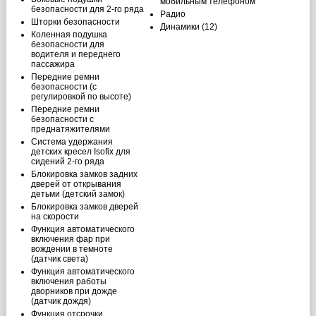
мобильным телефоном
безопасности для 2-го ряда
Радио
Шторки безопасности
Динамики (12)
Коленная подушка
безопасности для
водителя и переднего
пассажира
Передние ремни
безопасности (с
регулировкой по высоте)
Передние ремни
безопасности с
преднатяжителями
Система удержания
детских кресел Isofix для
сидений 2-го ряда
Блокировка замков задних
дверей от открывания
детьми (детский замок)
Блокировка замков дверей
на скорости
Функция автоматического
включения фар при
вождении в темноте
(датчик света)
Функция автоматического
включения работы
дворников при дожде
(датчик дождя)
Функция отсрочки