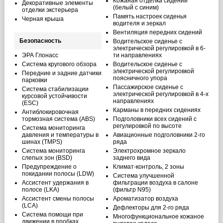
Кожаная отделка сидений
Декоративные элементы
(белый с синим)
отделки экстерьера
Память настроек сиденья
Черная крыша
водителя и зеркал
Вентиляция передних сидений
Безопасность
Водительское сиденье с
электрической регулировкой в 6-
ЭРА Глонасс
ти направлениях
Система кругового обзора
Водительское сиденье с
электрической регулировкой
Передние и задние датчики
поясничного упора
парковки
Пассажирское сиденье с
Система стабилизации
электрической регулировкой в 4-х
курсовой устойчивости
направлениях
(ESС)
Карманы в передних сидениях
Антиблокировочная
тормозная система (ABS)
Подголовники всех сидений с
регулировкой по высоте
Система мониторинга
давления и температуры в
Авиационные подголовники 2-го
шинах (TMPS)
ряда
Система мониторинга
Электрохромное зеркало
слепых зон (BSD)
заднего вида
Предупреждение о
Климат-контроль, 2 зоны
покидании полосы (LDW)
Система улучшенной
Ассистент удержания в
фильтрации воздуха в салоне
полосе (LKA)
(фильтр N95)
Ассистент смены полосы
Ароматизатор воздуха
(LCA)
Дефлекторы для 2-го ряда
Система помощи при
Многофункциональное кожаное
движении в пробках