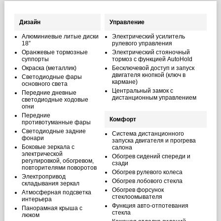
Дизайн
Управление
Алюминиевые литые диски
Электрический усилитель
18”
рулевого управления
Оранжевые тормозные
Электрический стояночный
суппорты
тормоз с функцией AutoHold
Окраска (металлик)
Бесключевой доступ и запуск
двигателя кнопкой (ключ в
Светодиодные фары
кармане)
основного света
Центральный замок с
Передние дневные
дистанционным управлением
светодиодные ходовые
огни
Передние
Комфорт
противотуманные фары
Светодиодные задние
Система дистанционного
фонари
запуска двигателя и прогрева
Боковые зеркала с
салона
электрической
Обогрев сидений спереди и
регулировкой, обогревом,
сзади
повторителями поворотов
Обогрев рулевого колеса
Электропривод
Обогрев лобового стекла
складывания зеркал
Обогрев форсунок
Атмосферная подсветка
стеклоомывателя
интерьера
Функция авто-отпотевания
Панорамная крыша с
стекла
люком