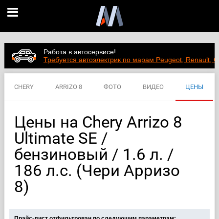
Работа в автосервисе!
Требуется автоэлектрик по марам Peugeot, Renault, C
CHERY
ARRIZO 8
ФОТО
ВИДЕО
ЦЕНЫ
ХАРАКТЕРИСТИКИ
Цены на Chery Arrizo 8
Ultimate SE /
бензиновый / 1.6 л. /
186 л.с. (Чери Арризо
8)
Прайс-лист отфильтрован по следующим параметрам: