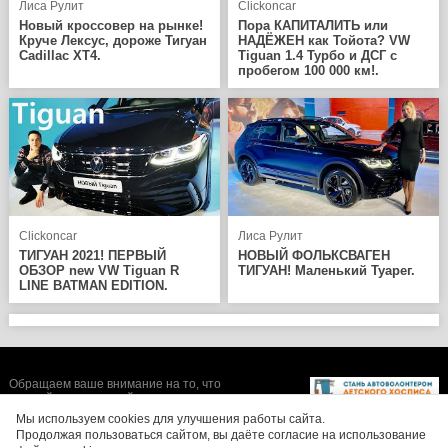
Лиса Рулит
Clickoncar
Новый кроссовер на рынке!
Пора КАПИТАЛИТЬ или
Круче Лексус, дороже Тигуан
НАДЁЖЕН как Тойота? VW
Cadillac XT4.
Tiguan 1.4 Турбо и ДСГ с
пробегом 100 000 км!.
Clickoncar
Лиса Рулит
ТИГУАН 2021! ПЕРВЫЙ
НОВЫЙ ФОЛЬКСВАГЕН
ОБЗОР new VW Tiguan R
ТИГУАН! Маленький Туарег.
LINE BATMAN EDITION.
Обращаем ваше внимание на то, что
данный интернет-сайт носит исключительно
информационный характер и ни при каких
Мы используем cookies для улучшения работы сайта.
условиях не является публичной офертой,
Продолжая пользоваться сайтом, вы даёте согласие на использование
определяемой положениями Статьи 437 (2)