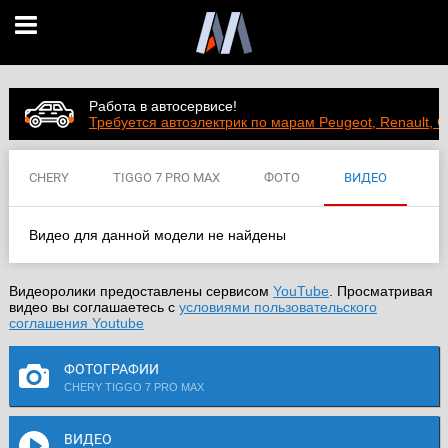
Работа в автосервисе!
Требуется автоэлектрик по марам Peugeot, Renault, C
CHERY
TIGGO 7 PRO MAX
ФОТО
ВИДЕО
ЦЕНЫ
ХАРАКТЕРИСТИКИ
Видео для данной модели не найдены
Видеоролики предоставлены сервисом
YouTube
. Просматривая
видео вы соглашаетесь с
условиями пользовательского
соглашения Youtube
ФОТОГРАФИИ
CHERY TIGGO 7 PRO MAX
ВИДЕО