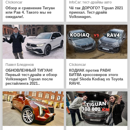
Clickoncar
InfoCar: тест-драйвы авто
Обзор и сравнение Тигуан
Чё так ДОРОГО? Tiguan 2021
или Рав 4. Такого мы не
приехал. Тест-драйв
ожидали!.
Volkswagen.
Павел Блюденов
Clickoncar
ОБНОВЛЕННЫЙ ТИГУАН!
КОДИАК против РАВ4!
Первый тест-драйв и обзор
БИТВА кроссоверов этого
Volkswagen Tiguan после
года! Skoda Kodiaq vs Toyota
рестайлинга 2021..
RAV4!.