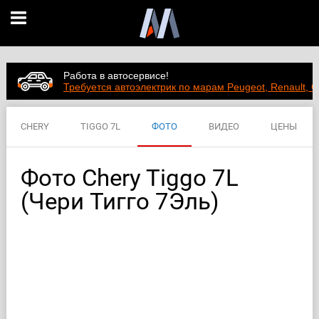
Работа в автосервисе!
Требуется автоэлектрик по марам Peugeot, Renault, C
CHERY
TIGGO 7L
ФОТО
ВИДЕО
ЦЕНЫ
ХАРАКТЕРИСТИКИ
Фото Chery Tiggo 7L
(Чери Тигго 7Эль)