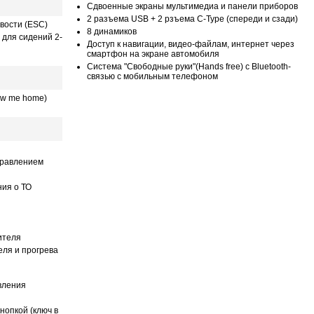
Сдвоенные экраны мультимедиа и панели приборов
2 разъема USB + 2 рзъема C-Type (спереди и сзади)
вости (ESС)
8 динамиков
 для сидений 2-
Доступ к навигации, видео-файлам, интернет через
смартфон на экране автомобиля
Система "Свободные руки"(Hands free) с Bluetooth-
связью с мобильным телефоном
ow me home)
правлением
ния о ТО
ителя
еля и прогрева
вления
нопкой (ключ в