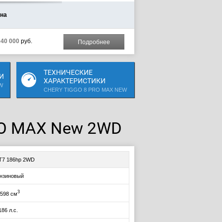
на
040 000
руб.
Подробнее
ТЕХНИЧЕСКИЕ
И
ХАРАКТЕРИСТИКИ
W
CHERY TIGGO 8 PRO MAX NEW
PRO MAX New 2WD
T7 186hp 2WD
нзиновый
3
598 см
186 л.с.