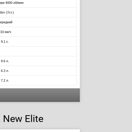
при 4000 об/мин
бот (7ст.)
ередний
210 км/ч
9.1 с.
9.6 л.
6.3 л.
7.2 л.
New Elite