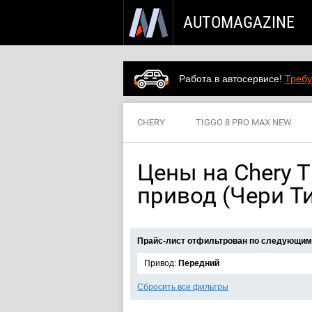
AUTOMAGAZINE
Работа в автосервисе!
Требу
CHERY
TIGGO 8 PRO MAX NEW
Цены на Chery T
привод (Чери Ти
Прайс-лист отфильтрован по следующим
Привод:
Передний
Сбросить все фильтры