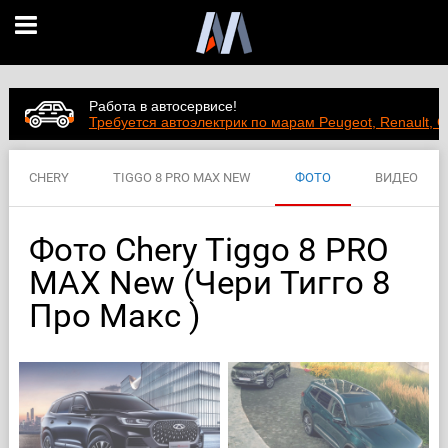
Работа в автосервисе!
Требуется автоэлектрик по марам Peugeot, Renault, C
CHERY
TIGGO 8 PRO MAX NEW
ФОТО
ВИДЕО
ЦЕНЫ
ХАРАКТЕРИСТИКИ
Фото Chery Tiggo 8 PRO
MAX New (Чери Тигго 8
Про Макс )