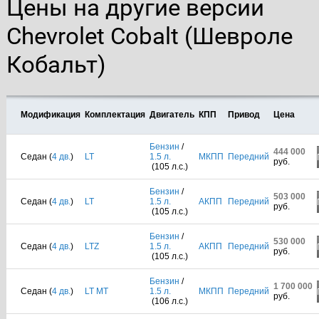
Цены на другие версии
Chevrolet Cobalt (Шевроле
Кобальт)
Модификация
Комплектация
Двигатель
КПП
Привод
Цена
Бензин
/
444 000
Седан (
4 дв.
)
LT
1.5 л.
МКПП
Передний
руб.
(105 л.с.)
Бензин
/
503 000
Седан (
4 дв.
)
LT
1.5 л.
АКПП
Передний
руб.
(105 л.с.)
Бензин
/
530 000
Седан (
4 дв.
)
LTZ
1.5 л.
АКПП
Передний
руб.
(105 л.с.)
Бензин
/
1 700 000
Седан (
4 дв.
)
LT MT
1.5 л.
МКПП
Передний
руб.
(106 л.с.)