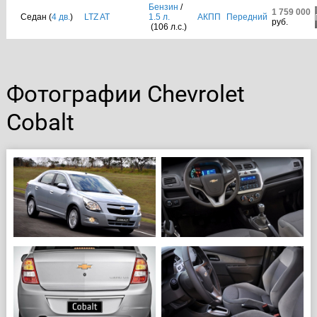
Бензин
/
1 759 000
Седан (
4 дв.
)
LTZ AT
1.5 л.
АКПП
Передний
руб.
(106 л.с.)
Фотографии Chevrolet
Cobalt