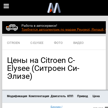
Работа в автосервисе!
Требуется автоэлектрик по марам Peugeot, Renault, C
CITROEN
C-ELYSEE
ФОТО
ВИДЕО
ЦЕНЫ
ХАРАКТЕРИСТИКИ
Цены на Citroen C-
Elysee (Ситроен Си-
Элизе)
Модификация
Комплектация
Двигатель
КПП
Привод
Цена
Бензин /