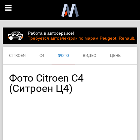
Работа в автосервисе!
Требуется автоэлектрик по марам Peugeot, Renault, C
CITROEN
C4
ФОТО
ВИДЕО
ЦЕНЫ
ХАРАКТЕРИСТИКИ
Фото Citroen C4
(Ситроен Ц4)