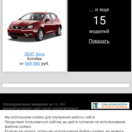
... и еще
15
моделей
Показать
SEAT Ibiza
Хэтчбек
от
569 990
руб.
Обращаем ваше внимание на то, что
данный интернет-сайт носит исключительно
информационный характер и ни при каких
условиях не является публичной офертой,
Мы используем cookies для улучшения работы сайта.
определяемой положениями Статьи 437 (2)
Продолжая пользоваться сайтом, вы даёте согласие на использование
Гражданского кодекса Российской
файлов cookies.
Федерации. Цены, размеры скидок, а также
Если вы не хотите, чтобы мы использовали файлы cookies, вы можете