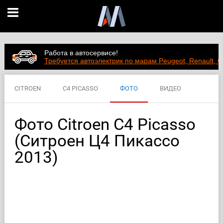
Работа в автосервисе!
Требуется автоэлектрик по марам Peugeot, Renault, C
CITROEN
C4 PICASSO
ФОТО
ВИДЕО
ЦЕНЫ
ХАРАКТЕРИСТИКИ
Фото Citroen C4 Picasso
(Ситроен Ц4 Пикассо
2013)