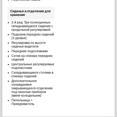
Сиденья и отделения для
хранения
2-й ряд: Три полноценных
складывающихся сидения с
продольной регулировкой
Подогрев передних сидений
(3 уровня)
Регулировка по высоте
сиденья водителя
Передние подголовники
Сетки на спинках передних
сидений
Центральные регулируемые
подлокотники
Складывающиеся столики в
спинках сидений
Дополнительное
охлаждаемое
закрывающееся отделение
под панелью приборов
(мини-холодильник)
Пепельница +
Прикуриватель