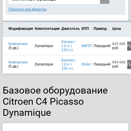
Сбросить все фильтры
Модификация
Комплектация
Двигатель
КПП
Привод
Цена
Бензин /
Компактвэн
815 000
Dynamique
1.6 л. /
МКПП
Передний
П
(5 дв.)
руб.
120 л.с.
Бензин /
Компактвэн
904 000
Dynamique
1.6 л. /
Робот
Передний
П
(5 дв.)
руб.
150 л.с.
Базовое оборудование
Citroen C4 Picasso
Dynamique