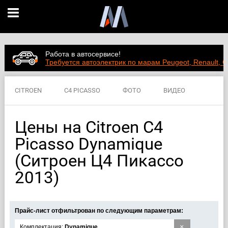
Работа в автосервисе!
Требуется автоэлектрик по марам Peugeot, Renault, C
CITROEN
C4 PICASSO
ФОТО
ВИДЕО
ЦЕНЫ
ХАРАКТЕРИСТИКИ
Цены на Citroen C4
Picasso Dynamique
(Ситроен Ц4 Пикассо
2013)
Прайс-лист отфильтрован по следующим параметрам:
×
Комплектация:
Dynamique