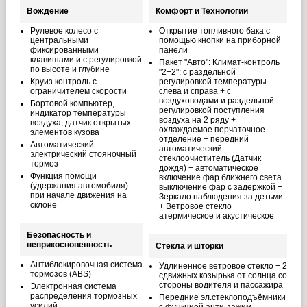
Вождение
Комфорт и Технологии
Рулевое колесо с
Открытие топливного бака с
центральными
помощью кнопки на приборной
фиксированными
панели
клавишами и с регулировкой
Пакет "Авто": Климат-контроль
по высоте и глубине
"2+2": с раздельной
Круиз контроль с
регулировкой температуры
ограничителем скорости
слева и справа + с
воздуховодами и раздельной
Бортовой компьютер,
регулировкой поступления
индикатор температуры
воздуха на 2 ряду +
воздуха, датчик открытых
охлаждаемое перчаточное
элементов кузова
отделение + передний
Автоматический
автоматический
электрический стояночный
стеклоочиститель (Датчик
тормоз
дождя) + автоматическое
Функция помощи
включение фар ближнего света+
(удержания автомобиля)
выключение фар с задержкой +
при начале движения на
Зеркало наблюдения за детьми
склоне
+ Ветровое стекло
атермическое и акустическое
Безопасность и
неприкосновенность
Стекла и шторки
Антиблокировочная система
Удлиненное ветровое стекло + 2
тормозов (ABS)
сдвижных козырька от солнца со
стороны водителя и пассажира
Электронная система
распределения тормозных
Передние эл.стеклоподъёмники
усилий