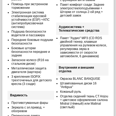
с функцией анти-зажим
Помощь при экстренном
Пакет комфорт сзади: Задние
торможении
электростеклоподъёмники +
Шторки от солнца 2-ой ряд +
Электронная система
детский замок
стабилизации курсовой
устойчивости (ESP) +АПС
(антипробуксовочная
система)
Аудиосистема +
Телематические средства
Подушка безопасности
водителя и пассажира
Пакет "Аудио" MP3 (CD RDS
Передние боковые подушки
двойной тюнер, клавиши
безопасности
управления на рулевом колесе,
Боковые шторки
регулировка звука в
безопасности передние и
зависимости от скорости
задние
автомобиля, 6 динамиков)
Запасное колесо (R16 на
стальном диске)
Внутренняя и внешняя
Металлическая защита
отделка
двигателя (картера)
3 крепления ISOFIX
Окраска BLANC BANQUISE
трехточечных для детского
Штампованные диски 16
кресла (3 сзади)
"Antigua"
Кожаный руль
Видимость
Отделка сидений ткань CT Anjou
+ цветовое оформление салона
Противотуманные фары
Mistral (тёмный) или Matinal
(светлый)
Зеркала с эл.привод. +
обогревом
Переносная лампа