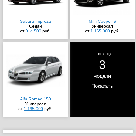
Subaru Impreza
Mini Cooper S
Седан
Универсал
от
914 500
руб.
от
1 165 000
руб.
... и еще
3
модели
Показать
Alfa Romeo 159
Универсал
от
1 195 000
руб.