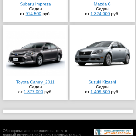
Subaru Impreza
Mazda 6
Седан
Седан
от
914 500
руб.
от
1 324 000
руб.
Toyota Camry_2011
Suzuki Kizashi
Седан
Седан
от
1 377 000
руб.
от
1 409 500
руб.
Обращаем ваше внимание на то, что
данный интернет-сайт носит исключительно