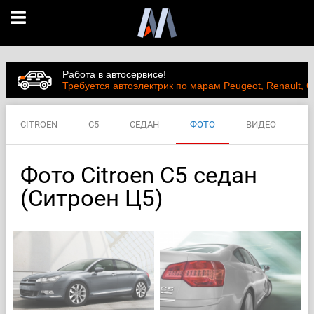
Работа в автосервисе!
Требуется автоэлектрик по марам Peugeot, Renault, C
CITROEN
C5
СЕДАН
ФОТО
ВИДЕО
ЦЕНЫ
ХАРАКТЕРИСТИКИ
Фото Citroen C5 седан
(Ситроен Ц5)