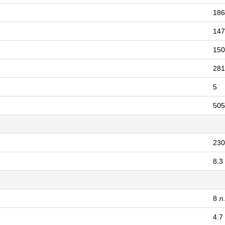
186
147
150
281
5
505
230
8.3 
8 л
4.7