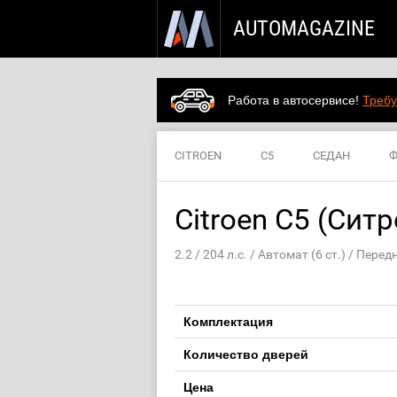
AUTOMAGAZINE
Работа в автосервисе!
Требу
CITROEN
C5
СЕДАН
Ф
Citroen C5 (Ситр
2.2 / 204 л.с. / Автомат (6 ст.) / Пере
Комплектация
Количество дверей
Цена