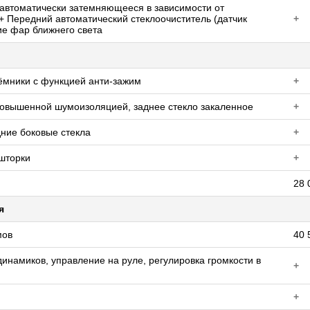
автоматически затемняющееся в зависимости от
+ Передний автоматический стеклоочиститель (датчик
+
ие фар ближнего света
ёмники с функцией анти-зажим
+
повышенной шумоизоляцией, заднее стекло закаленное
+
ние боковые стекла
+
шторки
+
28 
я
мов
40 
инамиков, управление на руле, регулировка громкости в
+
+