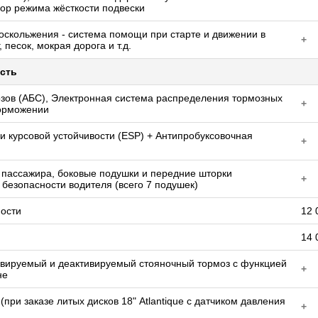
ор режима жёсткости подвески
оскольжения - система помощи при старте и движении в
+
 песок, мокрая дорога и т.д.
сть
зов (АБС), Электронная система распределения тормозных
+
торможении
и курсовой устойчивости (ESP) + Антипробуксовочная
+
 пассажира, боковые подушки и передние шторки
+
безопасности водителя (всего 7 подушек)
ности
12 
14 
ивируемый и деактивируемый стояночный тормоз с функцией
+
не
при заказе литых дисков 18" Atlantique c датчиком давления
+