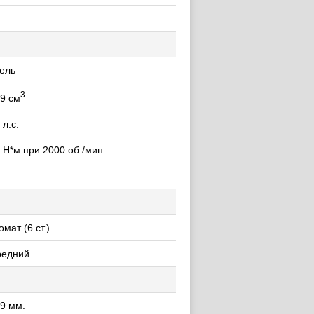
ель
3
9 см
 л.с.
 Н*м при 2000 об./мин.
омат (6 ст.)
редний
9 мм.