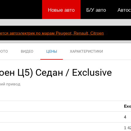
Новые авто
Б/У авто
Авто
ется автоэлектрик по марам Peugeot, Renault, Citroen
ОТО
ВИДЕО
ЦЕНЫ
ХАРАКТЕРИСТИКИ
оен Ц5) Седан / Exclusive
дний привод
Exc
4
1 4