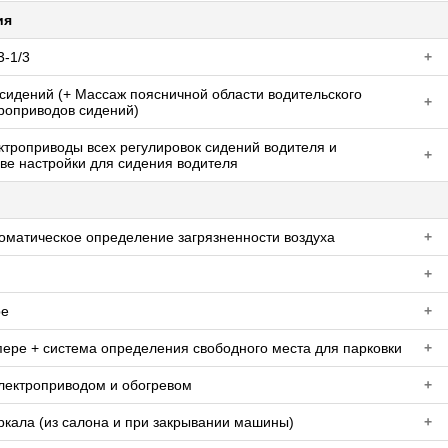
ия
3-1/3
+
сидений (+ Массаж поясничной области водительского
+
троприводов сидений)
ктроприводы всех регулировок сидений водителя и
+
ве настройки для сидения водителя
томатическое определение загрязненности воздуха
+
+
ре
+
пере + система определения свободного места для парковки
+
электроприводом и обогревом
+
кала (из салона и при закрывании машины)
+