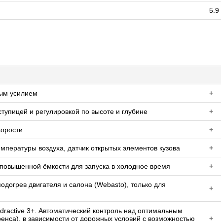
5.9
мым усилием
+
тупицей и регулировкой по высоте и глубине
+
корости
+
мпературы воздуха, датчик открытых элементов кузова
+
 повышенной ёмкости для запуска в холодное время
+
догрев двигателя и салона (Webasto), только для
+
dractive 3+. Автоматический контроль над оптимальным
енса), в зависимости от дорожных условий с возможностью
+