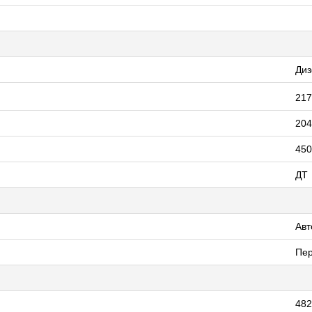
Диз
217
204
450
ДТ
Авт
Пе
482