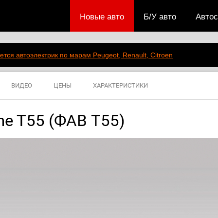
Новые авто
Б/У авто
Авто
ется автоэлектрик по марам Peugeot, Renault, Citroen
ВИДЕО
ЦЕНЫ
ХАРАКТЕРИСТИКИ
ne T55 (ФАВ Т55)