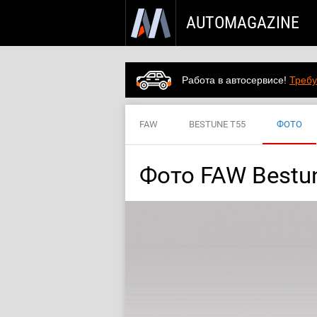
AUTOMAGAZINE
Работа в автосервисе!
Требу
FAW
BESTUNE T55
ФОТО
Фото FAW Bestu