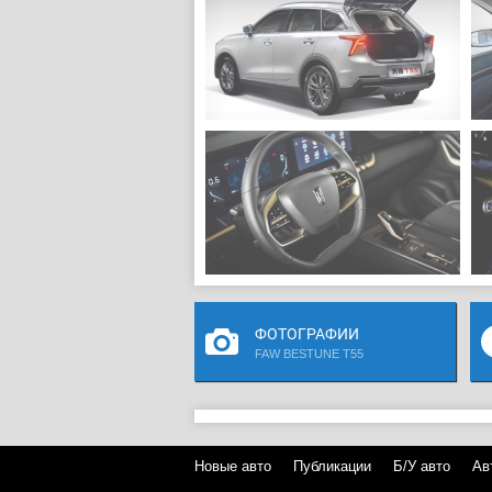
ФОТОГРАФИИ
FAW BESTUNE T55
Новые авто
Публикации
Б/У авто
Ав