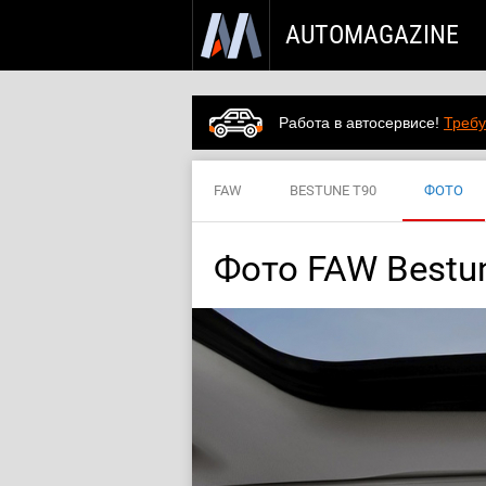
AUTOMAGAZINE
Работа в автосервисе!
Требу
FAW
BESTUNE T90
ФОТО
Фото FAW Bestu