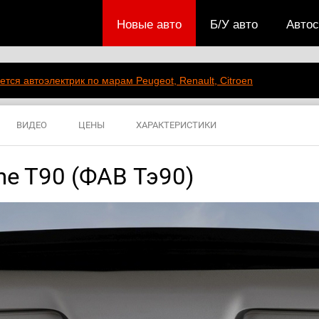
Новые авто
Б/У авто
Авто
ется автоэлектрик по марам Peugeot, Renault, Citroen
ВИДЕО
ЦЕНЫ
ХАРАКТЕРИСТИКИ
ne T90 (ФАВ Тэ90)