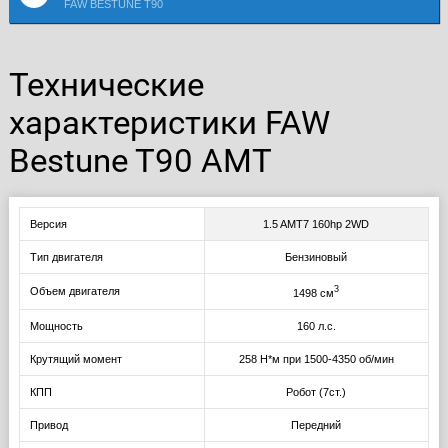
FAW BESTUNE T90
Технические
характеристики FAW
Bestune T90 AMT
Версия
1.5 AMT7 160hp 2WD
Тип двигателя
Бензиновый
3
Объем двигателя
1498 см
Мощность
160 л.с.
Крутящий момент
258 Н*м при 1500-4350 об/мин
КПП
Робот (7ст.)
Привод
Передний