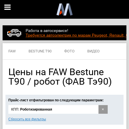
Работа в автосервисе!
Требуется автоэлектрик по марам Peugeot, Renault, C
FAW
BESTUNE T90
ФОТО
ВИДЕО
ЦЕНЫ
ХАРАКТЕРИСТИКИ
Цены на FAW Bestune
T90 / робот (ФАВ Тэ90)
Прайс-лист отфильтрован по следующим параметрам:
×
КПП:
Роботизированная
Сбросить все фильтры