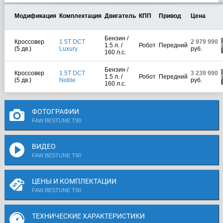
Модификация
Комплектация
Двигатель
КПП
Привод
Цена
Бензин /
Кроссовер
1.5T DCT
2 979 990
1.5 л. /
Робот
Передний
(5 дв.)
Luxury
руб.
160 л.с.
Бензин /
Кроссовер
1.5T DCT
3 239 990
1.5 л. /
Робот
Передний
(5 дв.)
Noble
руб.
160 л.с.
ФОТОГРАФИИ
FAW BESTUNE T90
ВИДЕО
FAW BESTUNE T90
ЦЕНЫ И КОМПЛЕКТАЦИИ
FAW BESTUNE T90
ТЕХНИЧЕСКИЕ ХАРАКТЕРИСТИКИ