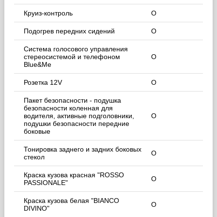
Круиз-контроль
O
Подогрев передних сидений
O
Система голосового управления
стереосистемой и телефоном
O
Blue&Me
Розетка 12V
O
Пакет безопасности - подушка
безопасности коленная для
водителя, активные подголовники,
O
подушки безопасности передние
боковые
Тонировка заднего и задних боковых
O
стекол
Краска кузова красная "ROSSO
O
PASSIONALE"
Краска кузова белая "BIANCO
O
DIVINO"