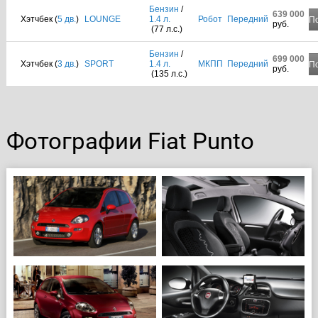
Бензин
/
639 000
Хэтчбек (
5 дв.
)
LOUNGE
1.4 л.
Робот
Передний
П
руб.
(77 л.с.)
Бензин
/
699 000
Хэтчбек (
3 дв.
)
SPORT
1.4 л.
МКПП
Передний
П
руб.
(135 л.с.)
Фотографии Fiat Punto