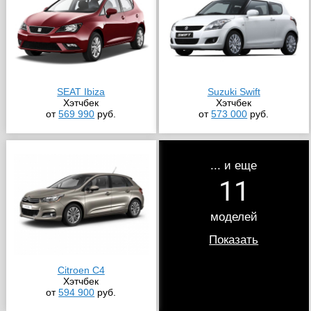
SEAT Ibiza
Suzuki Swift
Хэтчбек
Хэтчбек
от
569 990
руб.
от
573 000
руб.
... и еще
11
моделей
Показать
Citroen C4
Хэтчбек
от
594 900
руб.