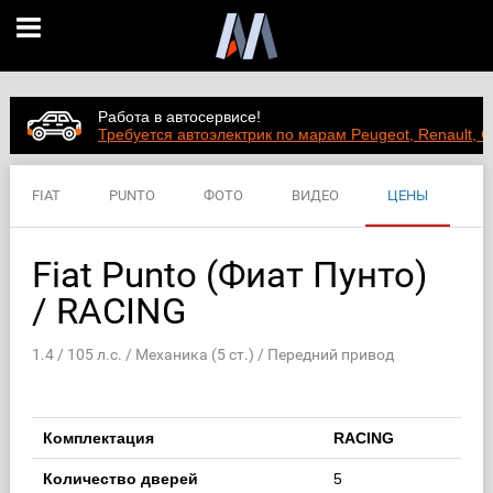
Работа в автосервисе!
Требуется автоэлектрик по марам Peugeot, Renault, C
FIAT
PUNTO
ФОТО
ВИДЕО
ЦЕНЫ
ХАРАКТЕРИСТИКИ
Fiat Punto (Фиат Пунто)
/ RACING
1.4 / 105 л.с. / Механика (5 ст.) / Передний привод
Комплектация
RACING
Количество дверей
5