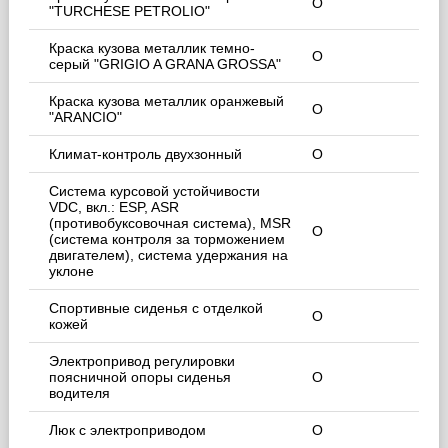
O
"TURCHESE PETROLIO"
Краска кузова металлик темно-
O
серый "GRIGIO A GRANA GROSSA"
Краска кузова металлик оранжевый
O
"ARANCIO"
Климат-контроль двухзонный
O
Система курсовой устойчивости
VDC, вкл.: ESP, ASR
(противобуксовочная система), MSR
O
(система контроля за торможением
двигателем), система удержания на
уклоне
Спортивные сиденья с отделкой
O
кожей
Электропривод регулировки
поясничной опоры сиденья
O
водителя
Люк с электроприводом
O