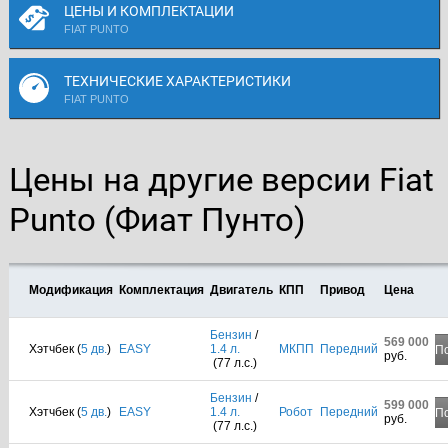
ЦЕНЫ И КОМПЛЕКТАЦИИ
FIAT PUNTO
ТЕХНИЧЕСКИЕ ХАРАКТЕРИСТИКИ
FIAT PUNTO
Цены на другие версии Fiat
Punto (Фиат Пунто)
Модификация
Комплектация
Двигатель
КПП
Привод
Цена
Бензин
/
569 000
Хэтчбек (
5 дв.
)
EASY
1.4 л.
МКПП
Передний
П
руб.
(77 л.с.)
Бензин
/
599 000
Хэтчбек (
5 дв.
)
EASY
1.4 л.
Робот
Передний
П
руб.
(77 л.с.)