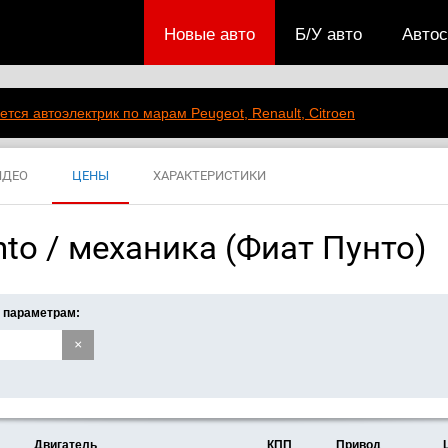
Новые авто
Б/У авто
Авто
ется автоэлектрик по марам Peugeot, Renault, Citroen
ИДЕО
ЦЕНЫ
ХАРАКТЕРИСТИКИ
nto / механика (Фиат Пунто)
 параметрам:
×
Двигатель
КПП
Привод