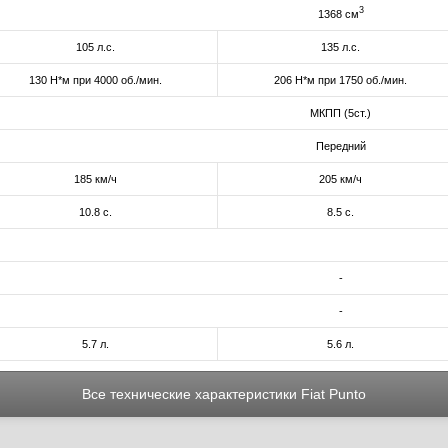
3
1368 см
105 л.с.
135 л.с.
130 Н*м при 4000 об./мин.
206 Н*м при 1750 об./мин.
МКПП (5ст.)
Передний
185 км/ч
205 км/ч
10.8 с.
8.5 с.
-
-
5.7 л.
5.6 л.
Все технические характеристики Fiat Punto