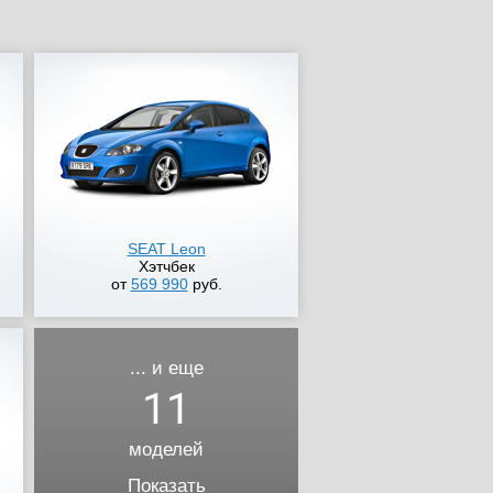
SEAT Leon
Хэтчбек
от
569 990
руб.
... и еще
11
моделей
Показать