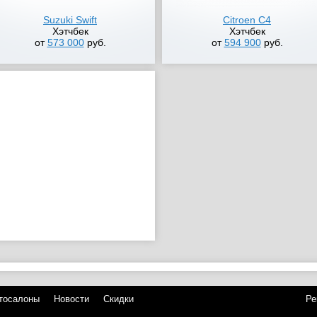
Suzuki Swift
Citroen C4
Хэтчбек
Хэтчбек
от
573 000
руб.
от
594 900
руб.
тосалоны
Новости
Скидки
Ре