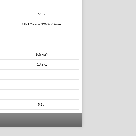
77 л.с.
115 Н*м при 3250 об./мин.
165 км/ч
13.2 с.
5.7 л.