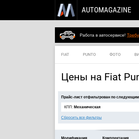
AUTOMAGAZINE
Работа в автосервисе!
Требу
FIAT
PUNTO
ФОТО
В
Цены на Fiat Pu
Прайс-лист отфильтрован по следующим
КПП:
Механическая
Сбросить все фильтры
Модификация
Комплектация