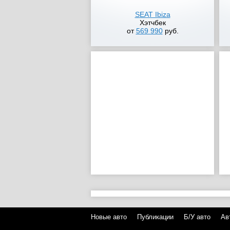
SEAT Ibiza
Хэтчбек
от
569 990
руб.
Новые авто
Публикации
Б/У авто
Ав