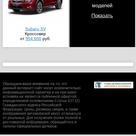
моделей
Показать
Subaru XV
Кроссовер
от
954 600
руб.
Обращаем ваше внимание на то, что
данный интернет-сайт носит исключительно
информационный характер и ни при каких
условиях не является публичной офертой,
определяемой положениями Статьи 437 (2)
Гражданского кодекса Российской
Федерации. Цены, размеры скидок, а также
изображения автомобилей могут отличаться
от реальных. Для получения более полной и
достоверной информации, обращайтесь в
салоны официальных дилеров.