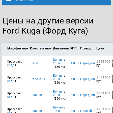
FORD KUGA
Цены на другие версии
Ford Kuga (Форд Куга)
Модификация
Комплектация
Двигатель
КПП
Привод
Цена
Бензин
/
Кроссовер
1 399 000
Trend
2.5 л.
АКПП
Передний
(
5 дв.
)
руб.
(150 л.с.)
Бензин
/
Кроссовер
1 489 000
Trend Plus
2.5 л.
АКПП
Передний
(
5 дв.
)
руб.
(150 л.с.)
Бензин
/
Кроссовер
1 589 900
Titanium
2.5 л.
АКПП
Передний
(
5 дв.
)
руб.
(150 л.с.)
Бензин
/
Кроссовер
1 709 000
Titanium
1.5 л.
АКПП
Полный
(
5 дв.
)
руб.