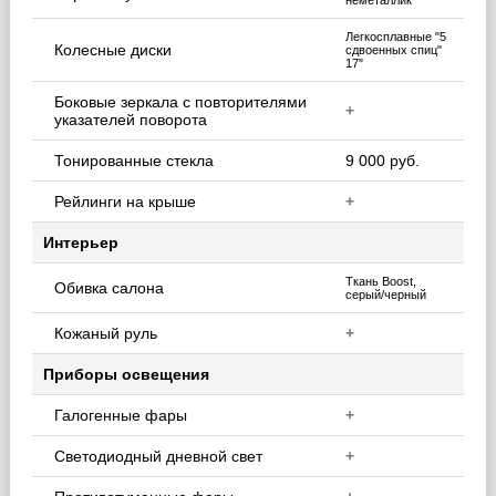
неметаллик
Легкосплавные "5
Колесные диски
сдвоенных спиц"
17"
Боковые зеркала с повторителями
+
указателей поворота
Тонированные стекла
9 000 руб.
Рейлинги на крыше
+
Интерьер
Ткань Boost,
Обивка салона
серый/черный
Кожаный руль
+
Приборы освещения
Галогенные фары
+
Светодиодный дневной свет
+