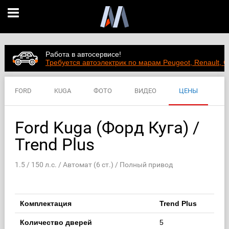
Работа в автосервисе!
Требуется автоэлектрик по марам Peugeot, Renault, C
FORD
KUGA
ФОТО
ВИДЕО
ЦЕНЫ
ХАРАКТЕРИСТИКИ
Ford Kuga (Форд Куга) /
Trend Plus
1.5 / 150 л.с. / Автомат (6 ст.) / Полный привод
Комплектация
Trend Plus
Количество дверей
5