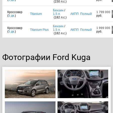
(150 л.с.)
Бензин
/
Кроссовер
1 799 000
Titanium
1.5 л.
АКПП
Полный
(
5 дв.
)
руб.
(182 л.с.)
Бензин
/
Кроссовер
1 999 000
Titanium Plus
1.5 л.
АКПП
Полный
(
5 дв.
)
руб.
(182 л.с.)
Фотографии Ford Kuga