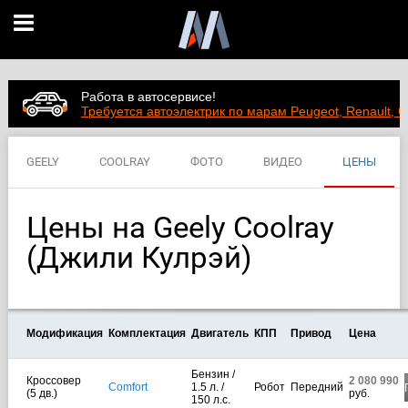
Работа в автосервисе!
Требуется автоэлектрик по марам Peugeot, Renault, C
GEELY
COOLRAY
ФОТО
ВИДЕО
ЦЕНЫ
ХАРАКТЕРИСТИКИ
Цены на Geely Coolray
(Джили Кулрэй)
Модификация
Комплектация
Двигатель
КПП
Привод
Цена
Бензин /
Кроссовер
2 080 990
Comfort
1.5 л. /
Робот
Передний
(5 дв.)
руб.
150 л.с.