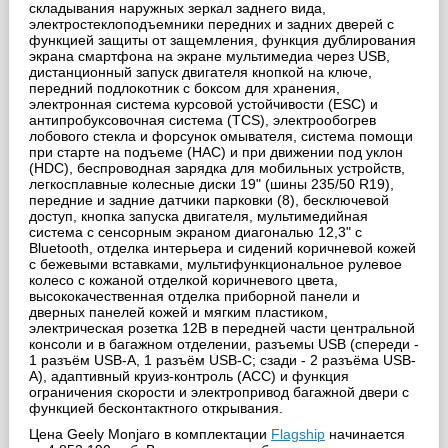
складывания наружных зеркал заднего вида,
электростеклоподъемники передних и задних дверей с
функцией защиты от защемления, функция дублирования
экрана смартфона на экране мультимедиa через USB,
дистанционный запуск двигателя кнопкой на ключе,
передний подлокотник с боксом для хранения,
электронная система курсовой устойчивости (ESС) и
антипробуксовочная система (TCS), электрообогрев
лобового стекла и форсунок омывателя, система помощи
при старте на подъеме (HАC) и при движении под уклон
(HDC), беспроводная зарядка для мобильных устройств,
легкосплавные колесные диски 19" (шины 235/50 R19),
передние и задние датчики парковки (8), бесключевой
доступ, кнопка запуска двигателя, мультимедийная
система с сенсорным экраном диагональю 12,3" с
Bluetooth, отделка интерьера и сидений коричневой кожей
с бежевыми вставками, мультифункциональное рулевое
колесо с кожаной отделкой коричневого цвета,
высококачественная отделка приборной панели и
дверных панелей кожей и мягким пластиком,
электрическая розетка 12В в передней части центральной
консоли и в багажном отделении, разъемы USB (спереди -
1 разъём USB-A, 1 разъём USB-C; сзади - 2 разъёма USB-
A), адаптивный круиз-контроль (ACC) и функция
ограничения скорости и электропривод багажной двери с
функцией бесконтактного открывания.
Цена Geely Monjaro в комплектации
Flagship
начинается