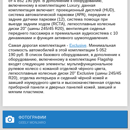
от 4 852 190 руб. В дополнение к оборудованию,
включенному в комплектацию Luxury, данная
комплектация включает: проекционный дисплей (HUD),
система автоматической парковки (APA), передние и
задние датчики парковки (12), система помощи при
выезде задним ходом (RCTA), легкосплавные колесные
диски 20" (шины 245/45 R20), вентиляция сиденья
переднего пассажира и премиальная аудиосистема с 10
динамиками и функция активного шумоподавления.
Самая дорогая комплектация -
Exclusive
. Минимальная
стоимость автомобилей в этой комплектации 5 052
190 руб. В список базового оборудования, в дополнение к
оборудованию, включенному в комплектацию Flagship
входят следующие элементы: мультифункциональное
рулевое колесо с кожаной отделкой чёрного цвета,
легкосплавные колесные диски 20" Exclusive (шины 245/45
R20), отделка интерьера и сидений чёрной кожей и
замшей изумрудного цвета и высококачественная отделка
приборной панели и дверных панелей кожей, замшей и
мягким пластиком.
ФОТОГРАФИИ
GEELY MONJARO