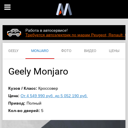
Работа в автосервисе!
Требуется автоэлектрик по марам Peugeot, Renault, C
GEELY
MONJARO
ФОТО
ВИДЕО
ЦЕНЫ
ХАРАКТЕРИСТИКИ
Geely Monjaro
Кузов / Класс:
Кроссовер
Цена:
От 4 549 990 руб. до 5 052 190 руб.
Привод:
Полный
Кол-во дверей:
5