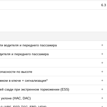
6.3
и водителя и переднего пассажира
+
дителя и переднего пассажира
+
+
опасности по высоте
+
мком в ключе + сигнализация*
+
й сзади при экстренном торможении (ESS)
+
 уклоне (HAC, DAC)
+