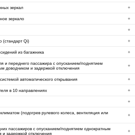
жных зеркал
+
ное зеркало
+
+
 (стандарт Qi)
+
 сидений из багажника
+
я и переднего пассажира с опусканием/поднятием
+
ым доводчиком и задержкой отключения
 системой автоматического открывания
+
теля в 10 направлениях
+
+
климатом (подогрев рулевого колеса, вентиляция или
+
дних пассажиров с опусканием/поднятием однократным
+
м и задержкой отключения