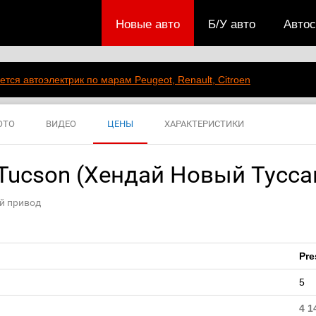
Новые авто
Б/У авто
Авто
ется автоэлектрик по марам Peugeot, Renault, Citroen
ОТО
ВИДЕО
ЦЕНЫ
ХАРАКТЕРИСТИКИ
ucson (Хендай Новый Туссан)
ный привод
Pre
5
4 1