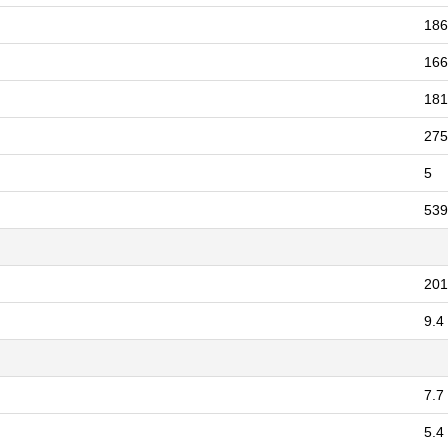
186
166
181
275
5
539
201
9.4 
7.7
5.4