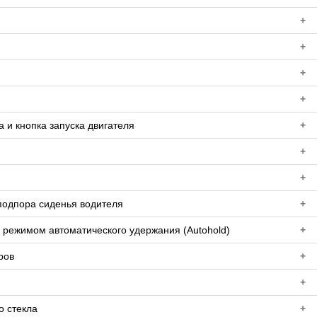
+
+
+
+
а и кнопка запуска двигателя
+
+
+
подпора сиденья водителя
+
 режимом автоматического удержания (Autohold)
+
ров
+
+
о стекла
+