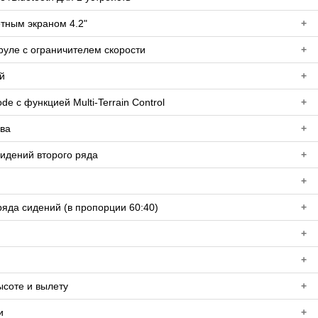
етным экраном 4.2"
+
руле с ограничителем скорости
+
й
+
е с функцией Multi-Terrain Control
+
ова
+
сидений второго ряда
+
+
яда сидений (в пропорции 60:40)
+
+
+
ысоте и вылету
+
и
+