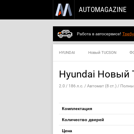
AUTOMAGAZINE
Работа в автосервисе!
Требу
HYUNDAI
Новый TUCSON
Ф
Hyundai Новый T
2.0 / 186 л.с. / Автомат (8 ст.) / Пол
Комплектация
Количество дверей
Цена