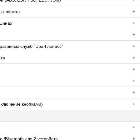
й (ABS, ESP, TSC, EBD, VSM)
+
ых зеркал
+
 шинах
+
+
ративных служб "Эра-Глонасс"
+
ета
+
+
+
+
еключение кнопками)
+
+
 /Bluetooth для 2 устройств
+