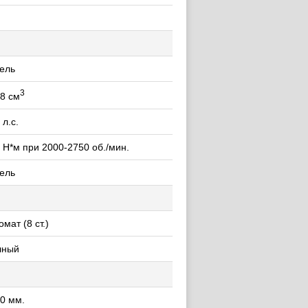
ель
3
8 см
 л.с.
 Н*м при 2000-2750 об./мин.
ель
омат (8 ст.)
лный
0 мм.