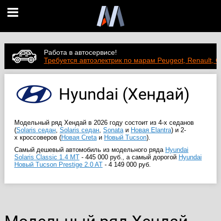
Работа в автосервисе!
Требуется автоэлектрик по марам Peugeot, Renault, C
Hyundai (Хендай)
Модельный ряд Хендай в 2026 году состоит из 4-х седанов
(
Solaris седан
,
Solaris седан
,
Sonata
и
Новая Elantra
) и 2-
х кроссоверов (
Новая Creta
и
Новый Tucson
).
Самый дешевый автомобиль из модельного ряда
Hyundai
Solaris Classic 1.4 MT
-
445 000 руб.
, а самый дорогой
Hyundai
Новый Tucson Prestige 2.0 AT
-
4 149 000 руб.