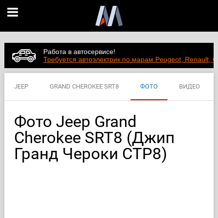
Работа в автосервисе!
Требуется автоэлектрик по марам Peugeot, Renault, C
JEEP
GRAND CHEROKEE SRT8
ФОТО
ВИДЕО
ЦЕНЫ
ХАРАКТЕРИСТИКИ
Фото Jeep Grand
Cherokee SRT8 (Джип
Гранд Чероки СТР8)