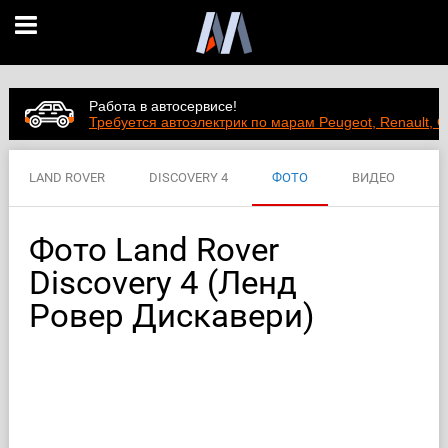
Работа в автосервисе!
Требуется автоэлектрик по марам Peugeot, Renault, C
LAND ROVER
DISCOVERY 4
ФОТО
ВИДЕО
ЦЕНЫ
ХАРАКТЕРИСТИКИ
Фото Land Rover
Discovery 4 (Ленд
Ровер Дискавери)