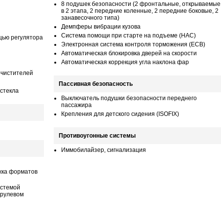
8 подушек безопасности (2 фронтальные, открываемые
в 2 этапа, 2 передние коленные, 2 передние боковые, 2
занавесочного типа)
Демпферы вибрации кузова
Система помощи при старте на подъеме (HAC)
щью регулятора
Электронная система контроля торможения (ECB)
Автоматическая блокировка дверей на скорости
Автоматическая коррекция угла наклона фар
очистителей
Пассивная безопасность
стекла
Выключатель подушки безопасности переднего
пассажира
Крепления для детского сидения (ISOFIX)
Противоугонные системы
Иммобилайзер, сигнализация
жка форматов
истемой
 рулевом