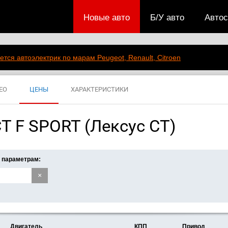
Новые авто
Б/У авто
Авто
ется автоэлектрик по марам Peugeot, Renault, Citroen
ЕО
ЦЕНЫ
ХАРАКТЕРИСТИКИ
T F SPORT (Лексус СТ)
 параметрам:
×
Двигатель
КПП
Привод