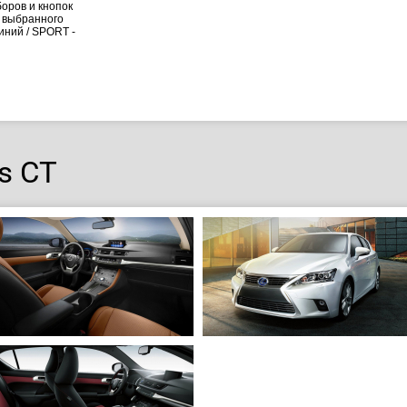
оров и кнопок
т выбранного
иний / SPORT -
s CT