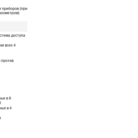
 приборов (при
ахометром)
истема доступа
и всех 4
 против
ья в 8
)
нья в 4
и