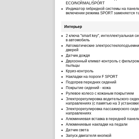
ECO/NORMAL/SPORT
Индикатор гибридной системы на панели
включении режима SPORT заменяется т
Интерьер
2 ключа "smart key", интеллектуальная с
в автомобиль
Автоматические электростеклоподъемник
дверей
Датчик дождя
Двухзонный климат-контроль с фильтром
пыльцы
Круиз-контроль
Накладки на пороги F SPORT
Подогрев передних сидений
Покрытие сидений - кожа
Рулевое колесо с кожаным покрытием
Электрорегулировка водительского сиден
направлениях (с памятью на 3 установки
Электрорегулировка пассажирского сиде
направлениях
Алюминиевая вставка в передней панел
Алюминиевые накладки на педали
Датчик света
Запуск двигателя кнопкой