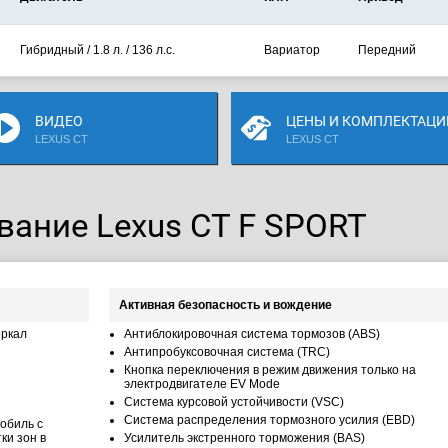
Гибридный / 1.8 л. / 136 л.с.
Вариатор
Передний
ВИДЕО
ЦЕНЫ И КОМПЛЕКТАЦИ
LEXUS CT
LEXUS CT
вание Lexus CT F SPORT
Активная безопасность и вождение
еркал
Антиблокировочная система тормозов (ABS)
Антипробуксовочная система (TRC)
Кнопка переключения в режим движения только на
электродвигателе EV Mode
Система курсовой устойчивости (VSC)
Система распределения тормозного усилия (EBD)
обиль с
ки зон в
Усилитель экстренного торможения (BAS)