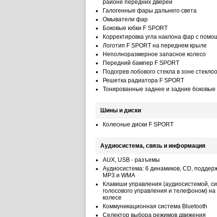
районе передних дверей
Галогенные фары дальнего света
Омыватели фар
Боковые юбки F SPORT
Корректировка угла наклона фар с помо
Логотип F SPORT на переднем крыле
Неполноразмерное запасное колесо
Передний бампер F SPORT
Подогрев лобового стекла в зоне стекло
Решетка радиатора F SPORT
Тонированные заднее и задние боковые 
Шины и диски
Колесные диски F SPORT
Аудиосистема, связь и информация
AUX, USB - разъемы
Аудиосистема: 6 динамиков, CD, поддер
MP3 и WMA
Клавиши управления (аудиосистемой, с
голосового управления и телефоном) на
колесе
Коммуникационная система Bluetooth
Селектор выбора режимов движения