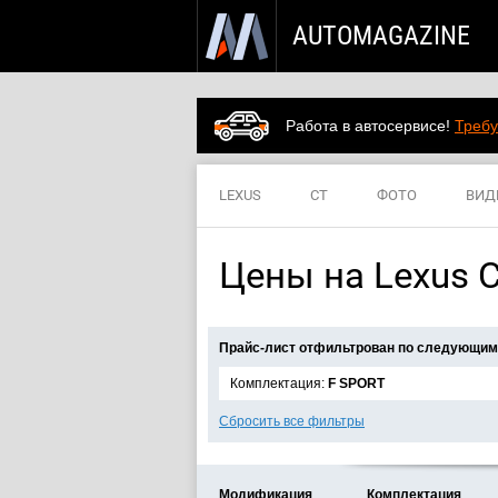
AUTOMAGAZINE
Работа в автосервисе!
Требу
LEXUS
CT
ФОТО
ВИД
Цены на Lexus C
Прайс-лист отфильтрован по следующим
Комплектация:
F SPORT
Сбросить все фильтры
Модификация
Комплектация