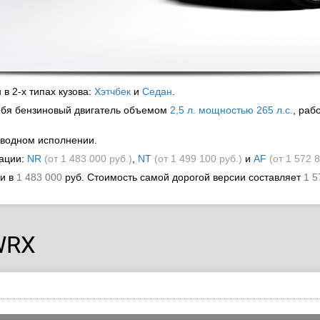
в 2-х типах кузова:
Хэтчбек
и
Седан
.
ебя бензиновый двигатель объемом
2,5 л. мощностью 265 л.c.
, раб
иводном исполнении.
тации:
NR
(от 1 483 000 руб.)
,
NT
(от 1 499 100 руб.)
и
AF
(от 1 572 
ки
в
1 483 000
руб.
Стоимость самой дорогой версии составляет
1 5
WRX