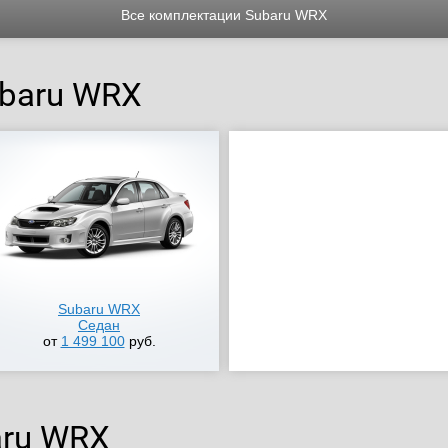
Все комплектации Subaru WRX
baru WRX
Subaru WRX
Седан
от
1 499 100
руб.
aru WRX