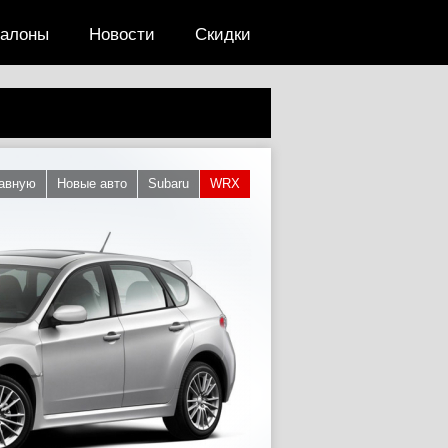
салоны
Новости
Скидки
лавную
Новые авто
Subaru
WRX