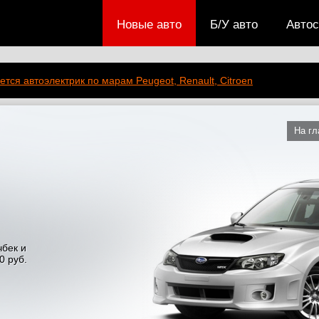
Новые авто
Б/У авто
Авто
ется автоэлектрик по марам Peugeot, Renault, Citroen
На г
чбек и
0 руб.