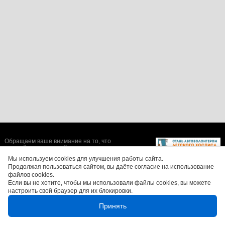
Обращаем ваше внимание на то, что
данный интернет-сайт носит исключительно
информационный характер и ни при каких
Мы используем cookies для улучшения работы сайта.
условиях не является публичной офертой,
Продолжая пользоваться сайтом, вы даёте согласие на использование
определяемой положениями Статьи 437 (2)
файлов cookies.
Гражданского кодекса Российской
Если вы не хотите, чтобы мы использовали файлы cookies, вы можете
Федерации. Цены, размеры скидок, а также
изображения автомобилей могут отличаться
настроить свой браузер для их блокировки.
от реальных. Для получения более полной и
достоверной информации, обращайтесь в
Принять
салоны официальных дилеров.