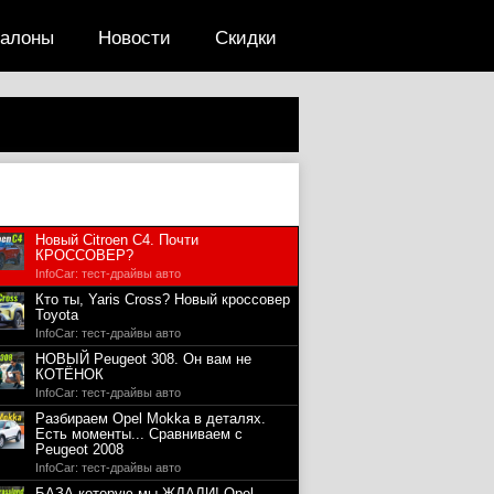
салоны
Новости
Скидки
Новый Citroen C4. Почти
КРОССОВЕР?
InfoCar: тест-драйвы авто
Кто ты, Yaris Cross? Новый кроссовер
Toyota
InfoCar: тест-драйвы авто
НОВЫЙ Peugeot 308. Он вам не
КОТЁНОК
InfoCar: тест-драйвы авто
Разбираем Opel Mokka в деталях.
Есть моменты... Сравниваем с
Peugeot 2008
InfoCar: тест-драйвы авто