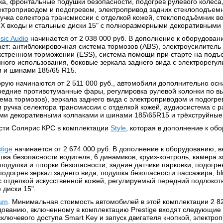
ика, фронтальные подушки безопасности, подогрев рулевого колеса
электроприводом и подогревом, электропривод задних стеклоподъем
учка селектора трансмиссии с отделкой кожей, стеклоподъёмник во
UX входы и стальные диски 15" с полноразмерными декоративными
sic Audio
начинается от 2 038 000 руб. В дополнение к оборудова
ет: антиблокировочная система тормозов (ABS), электроусилитель 
кстренном торможении (ESS), система помощи при старте на подъе
ного использования, боковые зеркала заднего вида с электрорегул
и и шинами 185/65 R15.
торую начинаются от 2 511 000 руб., автомобили дополнительно 
редние противотуманные фары, регулировка рулевой колонки по вы
ема тормозов), зеркала заднего вида с электроприводом и подогре
 ручка селектора трансмиссии с отделкой кожей, аудиосистема с 
ыми декоративными колпаками и шинами 185\65R15 и трёхструйные
ести Солярис КРС в комплектации
Style
, которая в дополнение к об
tige
начинается от 2 674 000 руб. В дополнение к оборудованию, в
ка безопасности водителя, 6 динамиков, круиз-контроль, камера за
подушки и шторки безопасности, задние датчики парковки, подогрев
подогрев зеркал заднего вида, подушка безопасности пассажира, 
с отделкой искусственной кожей, регулируемый передний подлокотн
 диски 15".
um
. Минимальная стоимость автомобилей в этой комплектации 2 82
дованию, включенному в комплектацию Prestige входят следующие
сключевого доступа Smart Key и запуск двигателя кнопкой, электр