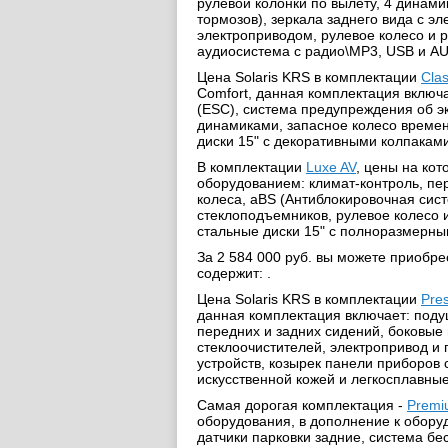
рулевой колонки по вылету, 4 динам
тормозов), зеркала заднего вида с 
электроприводом, рулевое колесо и р
аудиосистема с радио\MP3, USB и A
Цена Solaris KRS в комплектации
Clas
Comfort, данная комплектация включа
(ESC), система предупреждения об э
динамиками, запасное колесо времен
диски 15" с декоративными колпакам
В комплектации
Luxe AV
, цены на ко
оборудованием: климат-контроль, пе
колеса, аBS (Антиблокировочная сист
стеклоподъемников, рулевое колесо и
стальные диски 15" с полноразмерн
За 2 584 000 руб. вы можете приобр
содержит: .
Цена Solaris KRS в комплектации
Pres
данная комплектация включает: подуш
передних и задних сидений, боковые 
стеклоочистителей, электропривод и 
устройств, козырек панели приборов 
искусственной кожей и легкосплавные
Самая дорогая комплектация -
Premi
оборудования, в дополнение к обору
датчики парковки задние, система бе