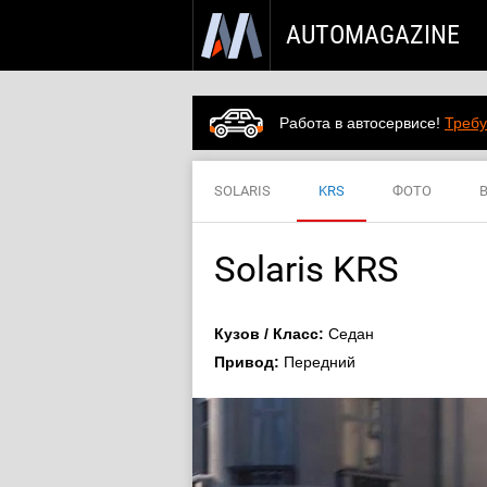
AUTOMAGAZINE
Работа в автосервисе!
Требу
SOLARIS
KRS
ФОТО
Solaris KRS
Кузов / Класс:
Седан
Привод:
Передний