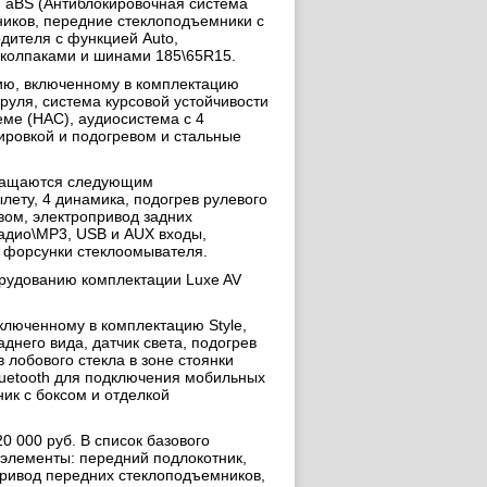
, аBS (Антиблокировочная система
ников, передние стеклоподъемники с
дителя c функцией Auto,
 колпаками и шинами 185\65R15.
нию, включенному в комплектацию
руля, система курсовой устойчивости
ме (HAC), аудиосистема с 4
ировкой и подогревом и стальные
оснащаются следующим
лету, 4 динамика, подогрев рулевого
вом, электропривод задних
радио\MP3, USB и AUX входы,
 форсунки стеклоомывателя.
орудованию комплектации Luxe AV
ключенному в комплектацию Style,
днего вида, датчик света, подогрев
 лобового стекла в зоне стоянки
bluetooth для подключения мобильных
ик с боксом и отделкой
0 000 руб. В список базового
 элементы: передний подлокотник,
опривод передних стеклоподъемников,