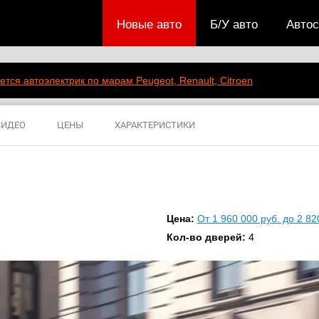
Новые авто
Б/У авто
Авто
ется автоэлектрик по марам Peugeot, Renault, Citroen
ВИДЕО
ЦЕНЫ
ХАРАКТЕРИСТИКИ
Цена:
От 1 960 000 руб. до 2 82
Кол-во дверей:
4