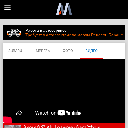
Работа в автосервисе!
Требуется автоэлектрик по марам Peugeot, Renault, C
SUBARU
IMPREZA
ФОТО
ВИДЕО
ЦЕНЫ
ХАРАКТЕРИСТИКИ
Subaru WRX STi. Тест-драйв. Anton Avtoman.