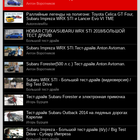
Антон Воротников
Раллийные легенды на полигоне: Toyota Celica GT Four,
Subaru Impreza WRX STI и Lancer Evo VI TME
AutoreviewRu
НОВАЯ СТИХА/SUBARU WRX STI 2018/БОЛЬШОЙ
ТЕСТ ДРАЙВ
Большой тест-драйв
Subaru Impreza WRX STI.Тест-драйв.Anton Avtoman.
Антон Воротников
Subaru Forester(500 л.с.) Тест-драйв.Anton Avtoman.
Антон Воротников
Subaru WRX STI - Большой тест-драйв (видеоверсия) /
Big Test Drive
Большой тест-драйв
Тест-драйв Subaru Forester и электронная примочка
Игорь Бурцев
Тест-драйв Subaru Outback 2014 на ледяных дорогах
Карелии
Игорь Бурцев
Subaru Impreza - Большой тест-драйв (б/у) / Big Test
Drive - Субару Импреза
Большой тест-драйв