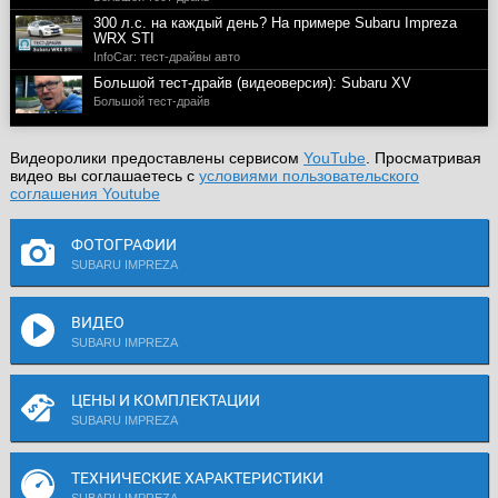
300 л.с. на каждый день? На примере Subaru Impreza
WRX STI
InfoCar: тест-драйвы авто
Большой тест-драйв (видеоверсия): Subaru XV
Большой тест-драйв
Видеоролики предоставлены сервисом
YouTube
. Просматривая
видео вы соглашаетесь с
условиями пользовательского
соглашения Youtube
ФОТОГРАФИИ
SUBARU IMPREZA
ВИДЕО
SUBARU IMPREZA
ЦЕНЫ И КОМПЛЕКТАЦИИ
SUBARU IMPREZA
ТЕХНИЧЕСКИЕ ХАРАКТЕРИСТИКИ