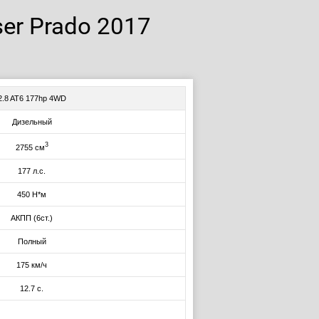
er Prado 2017
2.8 AT6 177hp 4WD
Дизельный
3
2755 см
177 л.с.
450 Н*м
АКПП (6ст.)
Полный
175 км/ч
12.7 с.