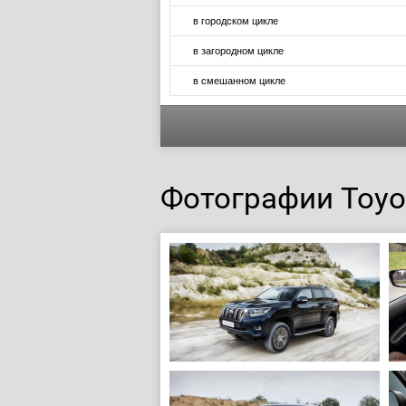
в городском цикле
в загородном цикле
в смешанном цикле
Фотографии Toyot