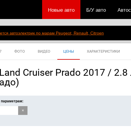
Новые авто
Б/У авто
Авто
ется автоэлектрик по марам Peugeot, Renault, Citroen
7
ФОТО
ВИДЕО
ЦЕНЫ
ХАРАКТЕРИСТИКИ
and Cruiser Prado 2017 / 2.8 
адо)
 параметрам:
×