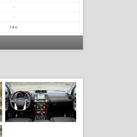
-
-
7.4 л.