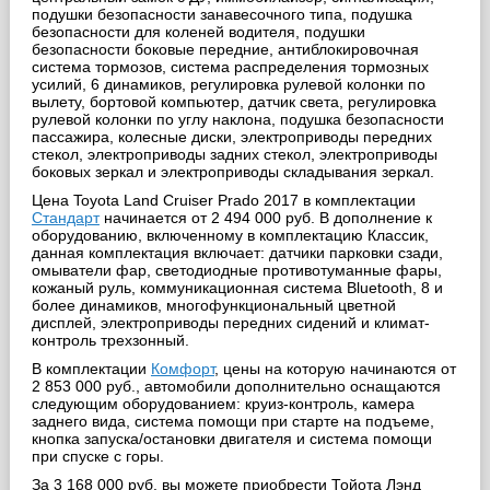
подушки безопасности занавесочного типа, подушка
безопасности для коленей водителя, подушки
безопасности боковые передние, антиблокировочная
система тормозов, система распределения тормозных
усилий, 6 динамиков, регулировка рулевой колонки по
вылету, бортовой компьютер, датчик света, регулировка
рулевой колонки по углу наклона, подушка безопасности
пассажира, колесные диски, электроприводы передних
стекол, электроприводы задних стекол, электроприводы
боковых зеркал и электроприводы складывания зеркал.
Цена Toyota Land Cruiser Prado 2017 в комплектации
Стандарт
начинается от 2 494 000 руб. В дополнение к
оборудованию, включенному в комплектацию Классик,
данная комплектация включает: датчики парковки сзади,
омыватели фар, светодиодные противотуманные фары,
кожаный руль, коммуникационная система Bluetooth, 8 и
более динамиков, многофункциональный цветной
дисплей, электроприводы передних сидений и климат-
контроль трехзонный.
В комплектации
Комфорт
, цены на которую начинаются от
2 853 000 руб., автомобили дополнительно оснащаются
следующим оборудованием: круиз-контроль, камера
заднего вида, система помощи при старте на подъеме,
кнопка запуска/остановки двигателя и система помощи
при спуске с горы.
За 3 168 000 руб. вы можете приобрести Тойота Лэнд