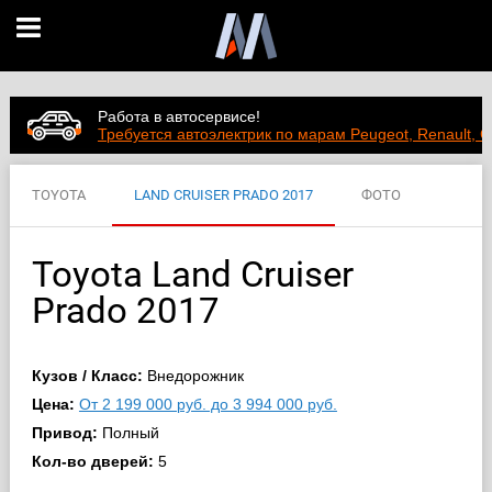
Работа в автосервисе!
Требуется автоэлектрик по марам Peugeot, Renault, C
TOYOTA
LAND CRUISER PRADO 2017
ФОТО
ВИДЕО
ЦЕНЫ
ХАРАКТЕРИСТИКИ
Toyota Land Cruiser
Prado 2017
Кузов / Класс:
Внедорожник
Цена:
От 2 199 000 руб. до 3 994 000 руб.
Привод:
Полный
Кол-во дверей:
5