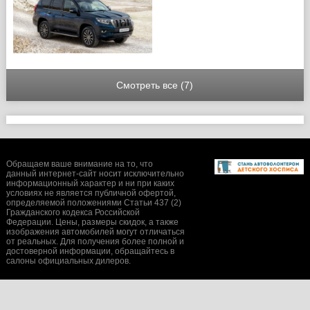
Смотреть все (7)
Обращаем ваше внимание на то, что
данный интернет-сайт носит исключительно
информационный характер и ни при каких
условиях не является публичной офертой,
определяемой положениями Статьи 437 (2)
Гражданского кодекса Российской
Федерации. Цены, размеры скидок, а также
изображения автомобилей могут отличаться
от реальных. Для получения более полной и
достоверной информации, обращайтесь в
салоны официальных дилеров.