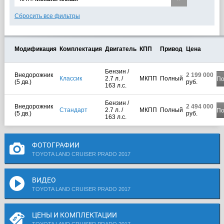
Сбросить все фильтры
Модификация
Комплектация
Двигатель
КПП
Привод
Цена
Бензин /
Внедорожник
2 199 000
Классик
2.7 л. /
МКПП
Полный
По
(5 дв.)
руб.
163 л.с.
Бензин /
Внедорожник
2 494 000
Стандарт
2.7 л. /
МКПП
Полный
По
(5 дв.)
руб.
163 л.с.
ФОТОГРАФИИ
TOYOTA LAND CRUISER PRADO 2017
ВИДЕО
TOYOTA LAND CRUISER PRADO 2017
ЦЕНЫ И КОМПЛЕКТАЦИИ