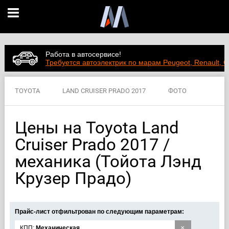
Работа в автосервисе!
Требуется автоэлектрик по марам Peugeot, Renault, C
TOYOTA
LAND CRUISER PRADO 2017
ФОТО
ВИДЕО
ЦЕНЫ
ХАРАКТЕРИСТИКИ
Цены на Toyota Land
Cruiser Prado 2017 /
механика (Тойота Лэнд
Крузер Прадо)
Прайс-лист отфильтрован по следующим параметрам:
×
КПП:
Механическая