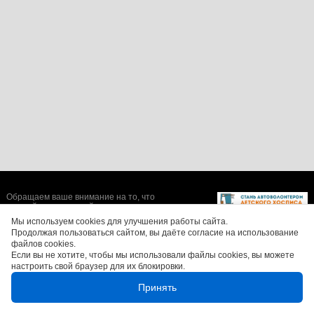
Обращаем ваше внимание на то, что
данный интернет-сайт носит исключительно
информационный характер и ни при каких
Мы используем cookies для улучшения работы сайта.
условиях не является публичной офертой,
Продолжая пользоваться сайтом, вы даёте согласие на использование
определяемой положениями Статьи 437 (2)
файлов cookies.
Гражданского кодекса Российской
Если вы не хотите, чтобы мы использовали файлы cookies, вы можете
Федерации. Цены, размеры скидок, а также
изображения автомобилей могут отличаться
настроить свой браузер для их блокировки.
от реальных. Для получения более полной и
достоверной информации, обращайтесь в
Принять
салоны официальных дилеров.