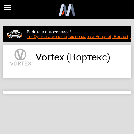
Работа в автосервисе!
Требуется автоэлектрик по марам Peugeot, Renault, C
Vortex (Вортекс)