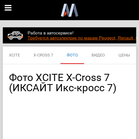
Работа в автосервисе!
Требуется автоэлектрик по марам Peugeot, Renault, C
XCITE
X-CROSS 7
ФОТО
ВИДЕО
ЦЕНЫ
ХАРАКТЕРИСТИКИ
Фото XCITE X-Cross 7
(ИКСАЙТ Икс-кросс 7)