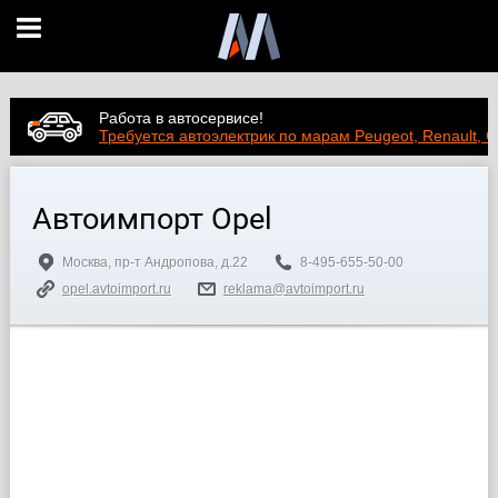
Работа в автосервисе!
Требуется автоэлектрик по марам Peugeot, Renault, C
Автоимпорт Opel
Москва, пр-т Андропова, д.22
8-495-655-50-00
opel.avtoimport.ru
reklama@avtoimport.ru