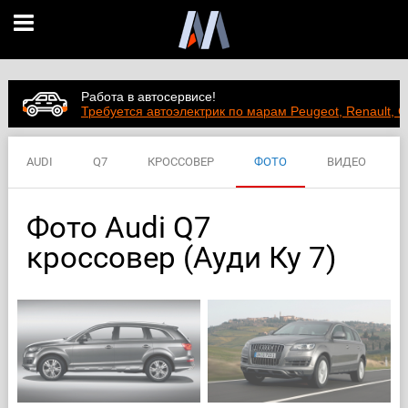
Работа в автосервисе!
Требуется автоэлектрик по марам Peugeot, Renault, C
AUDI
Q7
КРОССОВЕР
ФОТО
ВИДЕО
ЦЕНЫ
ХАРАКТЕРИСТИКИ
Фото Audi Q7
кроссовер (Ауди Ку 7)