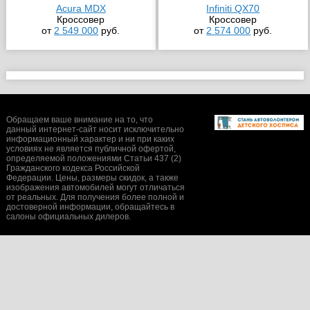
Acura MDX
Infiniti QX70
Кроссовер
Кроссовер
от
2 549 000
руб.
от
2 574 000
руб.
Обращаем ваше внимание на то, что
данный интернет-сайт носит исключительно
информационный характер и ни при каких
условиях не является публичной офертой,
определяемой положениями Статьи 437 (2)
Гражданского кодекса Российской
Федерации. Цены, размеры скидок, а также
изображения автомобилей могут отличаться
от реальных. Для получения более полной и
достоверной информации, обращайтесь в
салоны официальных дилеров.