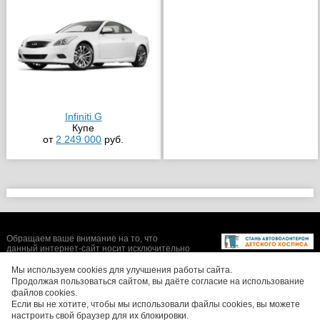
Infiniti G
Купе
от
2 249 000
руб.
Обращаем ваше внимание на то, что
данный интернет-сайт носит исключительно
информационный характер и ни при каких
условиях не является публичной офертой,
Мы используем cookies для улучшения работы сайта.
определяемой положениями Статьи 437 (2)
Продолжая пользоваться сайтом, вы даёте согласие на использование
Гражданского кодекса Российской
файлов cookies.
Федерации. Цены, размеры скидок, а также
Если вы не хотите, чтобы мы использовали файлы cookies, вы можете
изображения автомобилей могут отличаться
настроить свой браузер для их блокировки.
от реальных. Для получения более полной и