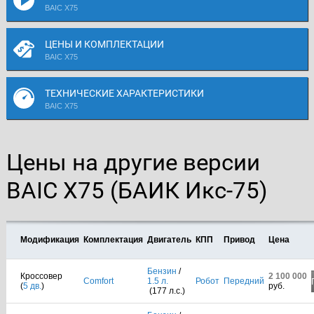
BAIC X75
ЦЕНЫ И КОМПЛЕКТАЦИИ
BAIC X75
ТЕХНИЧЕСКИЕ ХАРАКТЕРИСТИКИ
BAIC X75
Цены на другие версии
BAIC X75 (БАИК Икс-75)
Модификация
Комплектация
Двигатель
КПП
Привод
Цена
Бензин
/
Кроссовер
2 100 000
Comfort
1.5 л.
Робот
Передний
(
5 дв.
)
руб.
(177 л.с.)