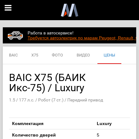
Работа в автосервисе!
Требуется автоэлектрик по марам Peugeot, Renault, C
BAIC
X75
ФОТО
ВИДЕО
ЦЕНЫ
ХАРАКТЕРИСТИКИ
BAIC X75 (БАИК
Икс-75) / Luxury
1.5 / 177 л.с. / Робот (7 ст.) / Передний привод
Комплектация
Luxury
Количество дверей
5