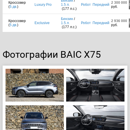
Бензин
/
Кроссовер
2 300 000
Luxury Pro
1.5 л.
Робот
Передний
(
5 дв.
)
руб.
(177 л.с.)
Бензин
/
Кроссовер
2 936 000
Exclusive
1.5 л.
Робот
Передний
(
5 дв.
)
руб.
(177 л.с.)
Фотографии BAIC X75