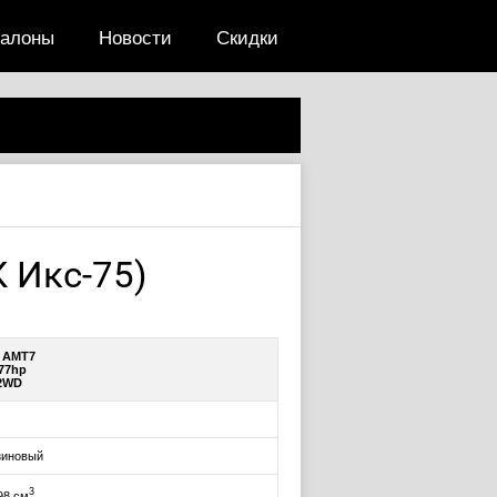
салоны
Новости
Скидки
 Икс-75)
5 AMT7
77hp
2WD
зиновый
3
98 см