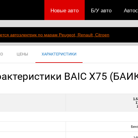
Новые авто
Б/У авто
Авто
ется автоэлектрик по марам Peugeot, Renault, Citroen
ЕО
ЦЕНЫ
ХАРАКТЕРИСТИКИ
рактеристики BAIC X75 (БАИК
1.
1
Бен
14