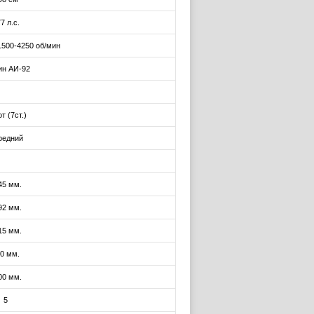
7 л.с.
1500-4250 об/мин
ин АИ-92
т (7ст.)
редний
45 мм.
92 мм.
15 мм.
0 мм.
00 мм.
5