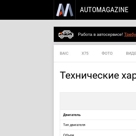
AUTOMAGAZINE
Работа в автосервисе!
Требу
BAIC
X75
ФОТО
ВИД
Технические ха
Двигатель
Тип двигателя
Объем