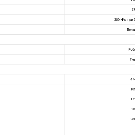
17
300 Н*м при 
Бенз
Робо
Пе
47
18
17
20
28