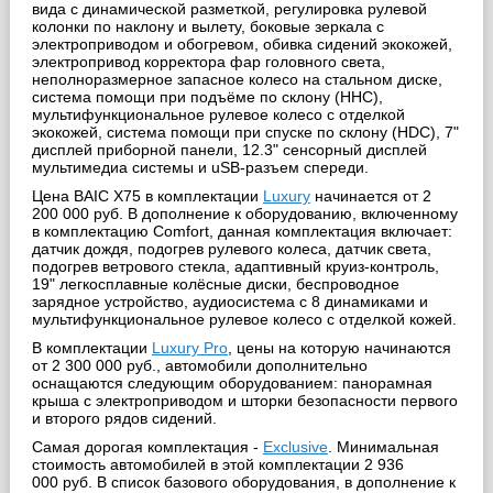
вида с динамической разметкой, регулировка рулевой
колонки по наклону и вылету, боковые зеркала с
электроприводом и обогревом, обивка сидений экокожей,
электропривод корректора фар головного света,
неполноразмерное запасное колесо на стальном диске,
система помощи при подъёме по склону (HHC),
мультифункциональное рулевое колесо с отделкой
экокожей, система помощи при спуске по склону (HDC), 7"
дисплей приборной панели, 12.3" сенсорный дисплей
мультимедиа системы и uSB-разъем спереди.
Цена BAIC X75 в комплектации
Luxury
начинается от 2
200 000 руб. В дополнение к оборудованию, включенному
в комплектацию Comfort, данная комплектация включает:
датчик дождя, подогрев рулевого колеса, датчик света,
подогрев ветрового стекла, адаптивный круиз-контроль,
19" легкосплавные колёсные диски, беспроводное
зарядное устройство, аудиосистема с 8 динамиками и
мультифункциональное рулевое колесо с отделкой кожей.
В комплектации
Luxury Pro
, цены на которую начинаются
от 2 300 000 руб., автомобили дополнительно
оснащаются следующим оборудованием: панорамная
крыша с электроприводом и шторки безопасности первого
и второго рядов сидений.
Самая дорогая комплектация -
Exclusive
. Минимальная
стоимость автомобилей в этой комплектации 2 936
000 руб. В список базового оборудования, в дополнение к