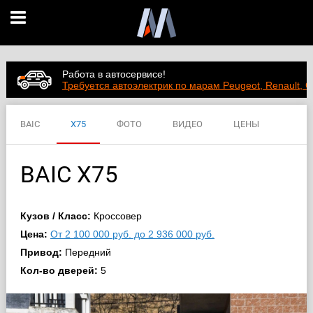
Работа в автосервисе!
Требуется автоэлектрик по марам Peugeot, Renault, C
BAIC
X75
ФОТО
ВИДЕО
ЦЕНЫ
ХАРАКТЕРИСТИКИ
BAIC X75
Кузов / Класс:
Кроссовер
Цена:
От 2 100 000 руб. до 2 936 000 руб.
Привод:
Передний
Кол-во дверей:
5